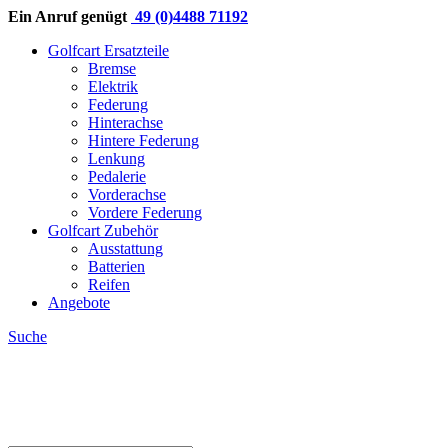
Ein Anruf genügt
49 (0)4488 71192
Golfcart Ersatzteile
Bremse
Elektrik
Federung
Hinterachse
Hintere Federung
Lenkung
Pedalerie
Vorderachse
Vordere Federung
Golfcart Zubehör
Ausstattung
Batterien
Reifen
Angebote
Suche