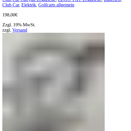
Club Car
,
Elektrik
,
Golfcarts allgemein
198,00
€
Zzgl. 19% MwSt.
zzgl.
Versand