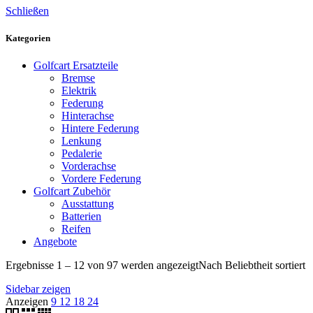
Schließen
Kategorien
Golfcart Ersatzteile
Bremse
Elektrik
Federung
Hinterachse
Hintere Federung
Lenkung
Pedalerie
Vorderachse
Vordere Federung
Golfcart Zubehör
Ausstattung
Batterien
Reifen
Angebote
Ergebnisse 1 – 12 von 97 werden angezeigt
Nach Beliebtheit sortiert
Sidebar zeigen
Anzeigen
9
12
18
24