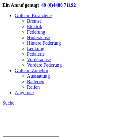
Ein Anruf genügt
49 (0)4488 71192
Golfcart Ersatzteile
Bremse
Elektrik
Federung
Hinterachse
Hintere Federung
Lenkung
Pedalerie
Vorderachse
Vordere Federung
Golfcart Zubehör
Ausstattung
Batterien
Reifen
Angebote
Suche