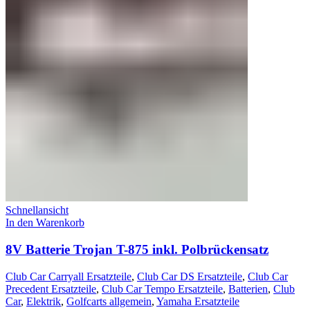
Schnellansicht
In den Warenkorb
8V Batterie Trojan T-875 inkl. Polbrückensatz
Club Car Carryall Ersatzteile
,
Club Car DS Ersatzteile
,
Club Car
Precedent Ersatzteile
,
Club Car Tempo Ersatzteile
,
Batterien
,
Club
Car
,
Elektrik
,
Golfcarts allgemein
,
Yamaha Ersatzteile