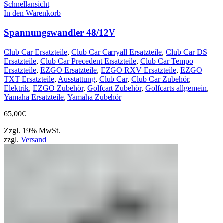
Schnellansicht
In den Warenkorb
Spannungswandler 48/12V
Club Car Ersatzteile
,
Club Car Carryall Ersatzteile
,
Club Car DS
Ersatzteile
,
Club Car Precedent Ersatzteile
,
Club Car Tempo
Ersatzteile
,
EZGO Ersatzteile
,
EZGO RXV Ersatzteile
,
EZGO
TXT Ersatzteile
,
Ausstattung
,
Club Car
,
Club Car Zubehör
,
Elektrik
,
EZGO Zubehör
,
Golfcart Zubehör
,
Golfcarts allgemein
,
Yamaha Ersatzteile
,
Yamaha Zubehör
65,00
€
Zzgl. 19% MwSt.
zzgl.
Versand