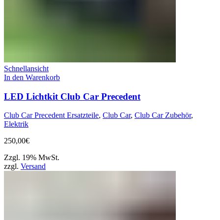
Schnellansicht
In den Warenkorb
LED Lichtkit Club Car Precedent
Club Car Precedent Ersatzteile
,
Club Car
,
Club Car Zubehör
,
Elektrik
250,00
€
Zzgl. 19% MwSt.
zzgl.
Versand