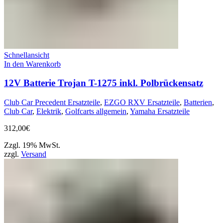
Schnellansicht
In den Warenkorb
12V Batterie Trojan T-1275 inkl. Polbrückensatz
Club Car Precedent Ersatzteile
,
EZGO RXV Ersatzteile
,
Batterien
,
Club Car
,
Elektrik
,
Golfcarts allgemein
,
Yamaha Ersatzteile
312,00
€
Zzgl. 19% MwSt.
zzgl.
Versand