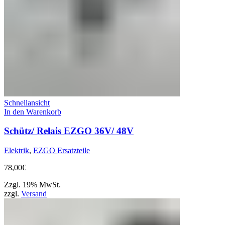
Schnellansicht
In den Warenkorb
Schütz/ Relais EZGO 36V/ 48V
Elektrik
,
EZGO Ersatzteile
78,00
€
Zzgl. 19% MwSt.
zzgl.
Versand