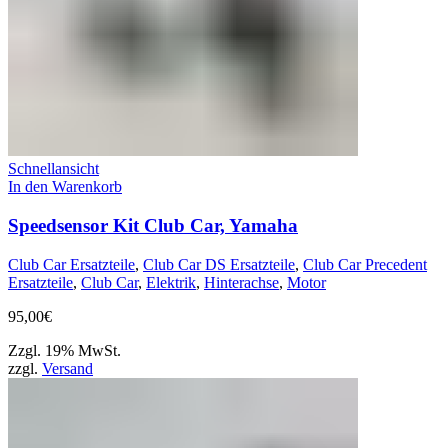
Schnellansicht
In den Warenkorb
Speedsensor Kit Club Car, Yamaha
Club Car Ersatzteile
,
Club Car DS Ersatzteile
,
Club Car Precedent
Ersatzteile
,
Club Car
,
Elektrik
,
Hinterachse
,
Motor
95,00
€
Zzgl. 19% MwSt.
zzgl.
Versand