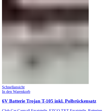
Schnellansicht
In den Warenkorb
6V Batterie Trojan T-105 inkl. Polbrückensatz
Club Car Carryall Ersatzteile
,
EZGO TXT Ersatzteile
,
Batterien
,