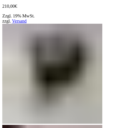
210,00
€
Zzgl. 19% MwSt.
zzgl.
Versand