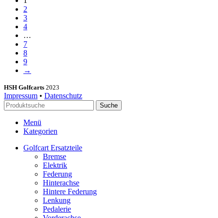
1
2
3
4
…
7
8
9
→
HSH Golfcarts
2023
Impressum
•
Datenschutz
Suche
Menü
Kategorien
Golfcart Ersatzteile
Bremse
Elektrik
Federung
Hinterachse
Hintere Federung
Lenkung
Pedalerie
Vorderachse