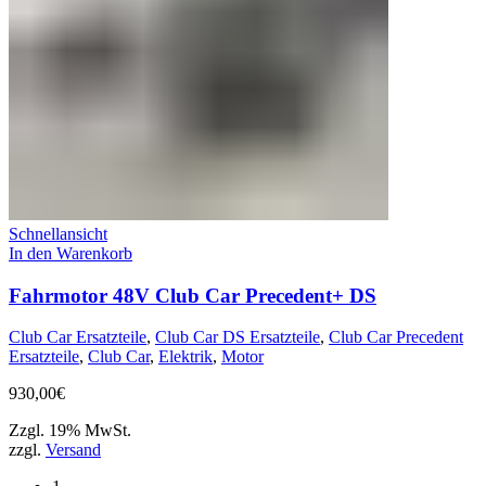
Schnellansicht
In den Warenkorb
Fahrmotor 48V Club Car Precedent+ DS
Club Car Ersatzteile
,
Club Car DS Ersatzteile
,
Club Car Precedent
Ersatzteile
,
Club Car
,
Elektrik
,
Motor
930,00
€
Zzgl. 19% MwSt.
zzgl.
Versand