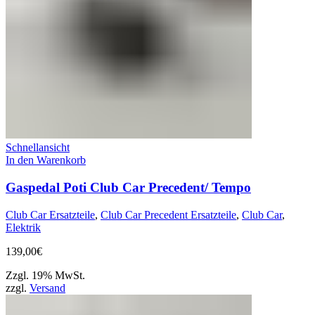
Schnellansicht
In den Warenkorb
Gaspedal Poti Club Car Precedent/ Tempo
Club Car Ersatzteile
,
Club Car Precedent Ersatzteile
,
Club Car
,
Elektrik
139,00
€
Zzgl. 19% MwSt.
zzgl.
Versand