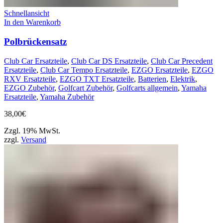
Schnellansicht
In den Warenkorb
Polbrückensatz
Club Car Ersatzteile
,
Club Car DS Ersatzteile
,
Club Car Precedent
Ersatzteile
,
Club Car Tempo Ersatzteile
,
EZGO Ersatzteile
,
EZGO
RXV Ersatzteile
,
EZGO TXT Ersatzteile
,
Batterien
,
Elektrik
,
EZGO Zubehör
,
Golfcart Zubehör
,
Golfcarts allgemein
,
Yamaha
Ersatzteile
,
Yamaha Zubehör
38,00
€
Zzgl. 19% MwSt.
zzgl.
Versand