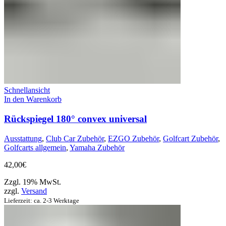
Schnellansicht
In den Warenkorb
Rückspiegel 180° convex universal
Ausstattung
,
Club Car Zubehör
,
EZGO Zubehör
,
Golfcart Zubehör
,
Golfcarts allgemein
,
Yamaha Zubehör
42,00
€
Zzgl. 19% MwSt.
zzgl.
Versand
Lieferzeit: ca. 2-3 Werktage