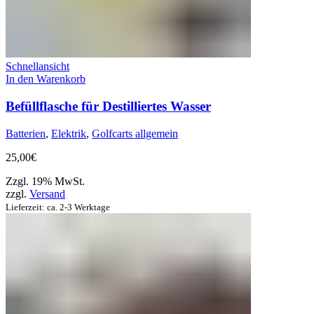
Schnellansicht
In den Warenkorb
Befüllflasche für Destilliertes Wasser
Batterien
,
Elektrik
,
Golfcarts allgemein
25,00
€
Zzgl. 19% MwSt.
zzgl.
Versand
Lieferzeit: ca. 2-3 Werktage