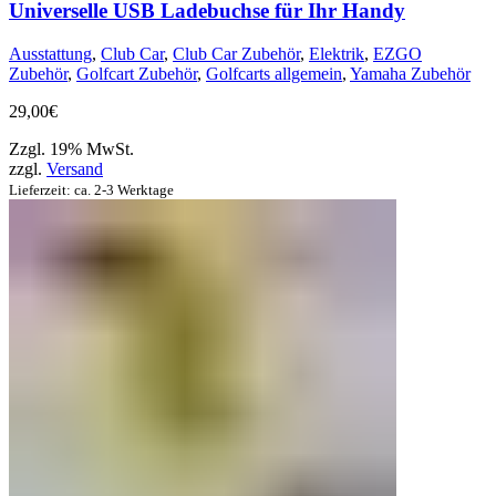
Universelle USB Ladebuchse für Ihr Handy
Ausstattung
,
Club Car
,
Club Car Zubehör
,
Elektrik
,
EZGO
Zubehör
,
Golfcart Zubehör
,
Golfcarts allgemein
,
Yamaha Zubehör
29,00
€
Zzgl. 19% MwSt.
zzgl.
Versand
Lieferzeit: ca. 2-3 Werktage