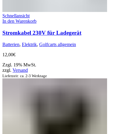
Schnellansicht
In den Warenkorb
Stromkabel 230V für Ladegerät
Batterien
,
Elektrik
,
Golfcarts allgemein
12,00
€
Zzgl. 19% MwSt.
zzgl.
Versand
Lieferzeit: ca. 2-3 Werktage