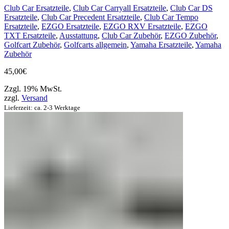
Club Car Ersatzteile
,
Club Car Carryall Ersatzteile
,
Club Car DS
Ersatzteile
,
Club Car Precedent Ersatzteile
,
Club Car Tempo
Ersatzteile
,
EZGO Ersatzteile
,
EZGO RXV Ersatzteile
,
EZGO
TXT Ersatzteile
,
Ausstattung
,
Club Car Zubehör
,
EZGO Zubehör
,
Golfcart Zubehör
,
Golfcarts allgemein
,
Yamaha Ersatzteile
,
Yamaha
Zubehör
45,00
€
Zzgl. 19% MwSt.
zzgl.
Versand
Lieferzeit: ca. 2-3 Werktage