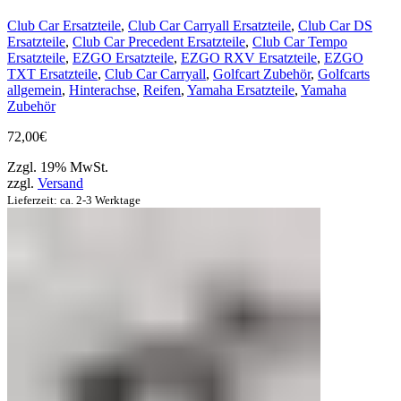
Club Car Ersatzteile
,
Club Car Carryall Ersatzteile
,
Club Car DS
Ersatzteile
,
Club Car Precedent Ersatzteile
,
Club Car Tempo
Ersatzteile
,
EZGO Ersatzteile
,
EZGO RXV Ersatzteile
,
EZGO
TXT Ersatzteile
,
Club Car Carryall
,
Golfcart Zubehör
,
Golfcarts
allgemein
,
Hinterachse
,
Reifen
,
Yamaha Ersatzteile
,
Yamaha
Zubehör
72,00
€
Zzgl. 19% MwSt.
zzgl.
Versand
Lieferzeit: ca. 2-3 Werktage