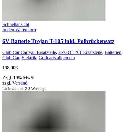
Schnellansicht
In den Warenkorb
6V Batterie Trojan T-105 inkl. Polbrückensatz
Club Car Carryall Ersatzteile
,
EZGO TXT Ersatzteile
,
Batterien
,
Club Car
,
Elektrik
,
Golfcarts allgemein
198,00
€
Zzgl. 19% MwSt.
zzgl.
Versand
Lieferzeit: ca. 2-3 Werktage