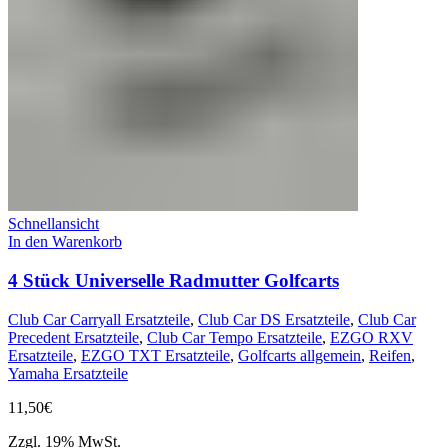
Schnellansicht
In den Warenkorb
4 Stück Universelle Radmutter Golfcarts
Club Car Carryall Ersatzteile
,
Club Car DS Ersatzteile
,
Club Car
Precedent Ersatzteile
,
Club Car Tempo Ersatzteile
,
EZGO RXV
Ersatzteile
,
EZGO TXT Ersatzteile
,
Golfcarts allgemein
,
Reifen
,
Yamaha Ersatzteile
11,50
€
Zzgl. 19% MwSt.