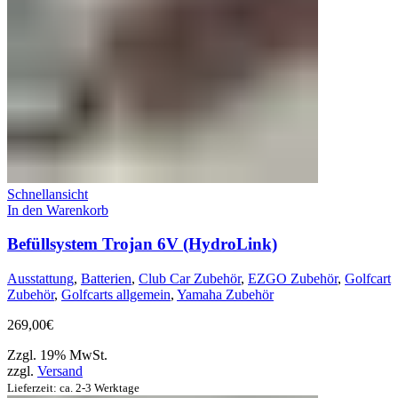
Schnellansicht
In den Warenkorb
Befüllsystem Trojan 6V (HydroLink)
Ausstattung
,
Batterien
,
Club Car Zubehör
,
EZGO Zubehör
,
Golfcart
Zubehör
,
Golfcarts allgemein
,
Yamaha Zubehör
269,00
€
Zzgl. 19% MwSt.
zzgl.
Versand
Lieferzeit: ca. 2-3 Werktage