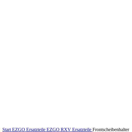
Klick zum Vergrößern
Start
EZGO Ersatzteile
EZGO RXV Ersatzteile
Frontscheibenhalter