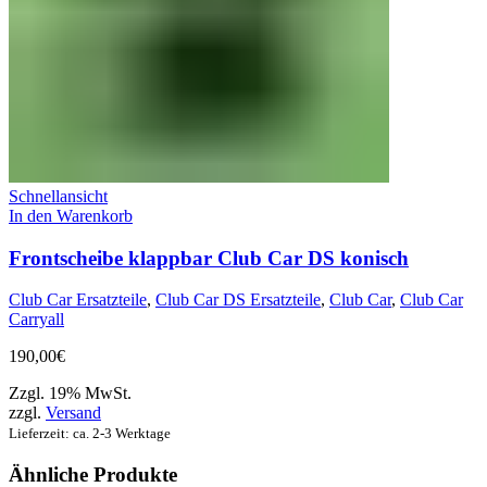
Schnellansicht
In den Warenkorb
Frontscheibe klappbar Club Car DS konisch
Club Car Ersatzteile
,
Club Car DS Ersatzteile
,
Club Car
,
Club Car
Carryall
190,00
€
Zzgl. 19% MwSt.
zzgl.
Versand
Lieferzeit: ca. 2-3 Werktage
Ähnliche Produkte