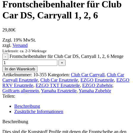
Frontscheibenhalter für Club
Car DS, Carryall 1, 2, 6
29,80
€
Zzgl. 19% MwSt.
zzgl.
Versand
Lieferzeit: ca. 2-3 Werktage
Frontscheibenhalter für Club Car DS, Carryall 1, 2, 6 Menge
In den Warenkorb
Artikelnummer:
10-355
Kategorien:
Club Car Carryall
,
Club Car
Carryall Ersatzteile
,
Club Car Ersatzteile
,
EZGO Ersatzteile
,
EZGO
RXV Ersatzteile
,
EZGO TXT Ersatzteile
,
EZGO Zubehör
,
Golfcarts allgemein
,
Yamaha Ersatzteile
,
Yamaha Zubehör
Teilen:
Beschreibung
Zusätzliche Informationen
Beschreibung
Dies sind die Kunststoff Profile mit denen die Frontscheibe an den