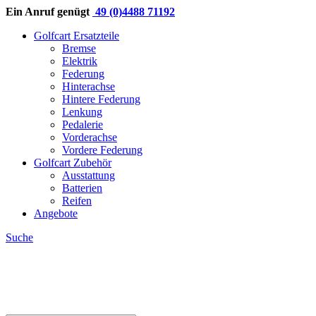
Ein Anruf genügt
49 (0)4488 71192
Golfcart Ersatzteile
Bremse
Elektrik
Federung
Hinterachse
Hintere Federung
Lenkung
Pedalerie
Vorderachse
Vordere Federung
Golfcart Zubehör
Ausstattung
Batterien
Reifen
Angebote
Suche