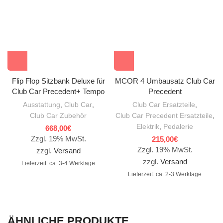
Flip Flop Sitzbank Deluxe für
MCOR 4 Umbausatz Club Car
Club Car Precedent+ Tempo
Precedent
Ausstattung
,
Club Car
,
Club Car Ersatzteile
,
Club Car Zubehör
Club Car Precedent Ersatzteile
,
Elektrik
,
Pedalerie
668,00
€
Zzgl. 19% MwSt.
215,00
€
Zzgl. 19% MwSt.
zzgl.
Versand
zzgl.
Versand
Lieferzeit: ca. 3-4 Werktage
Lieferzeit: ca. 2-3 Werktage
ÄHNLICHE PRODUKTE