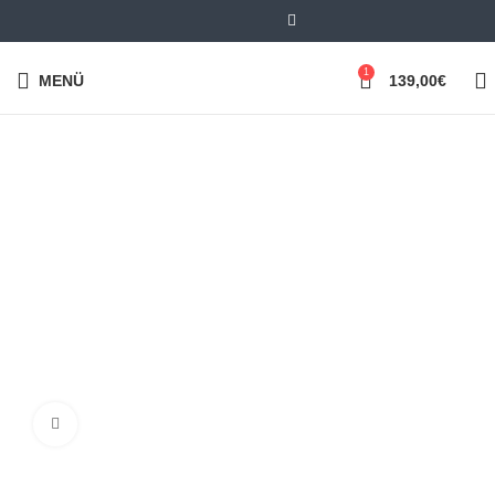
1
MENÜ
139,00
€
Klick zum Vergrößern