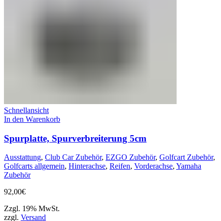
Schnellansicht
In den Warenkorb
Spurplatte, Spurverbreiterung 5cm
Ausstattung
,
Club Car Zubehör
,
EZGO Zubehör
,
Golfcart Zubehör
,
Golfcarts allgemein
,
Hinterachse
,
Reifen
,
Vorderachse
,
Yamaha
Zubehör
92,00
€
Zzgl. 19% MwSt.
zzgl.
Versand