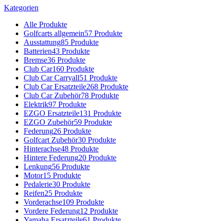
Kategorien
Alle
Produkte
Golfcarts allgemein
57 Produkte
Ausstattung
85 Produkte
Batterien
43 Produkte
Bremse
36 Produkte
Club Car
160 Produkte
Club Car Carryall
51 Produkte
Club Car Ersatzteile
268 Produkte
Club Car Zubehör
78 Produkte
Elektrik
97 Produkte
EZGO Ersatzteile
131 Produkte
EZGO Zubehör
59 Produkte
Federung
26 Produkte
Golfcart Zubehör
30 Produkte
Hinterachse
48 Produkte
Hintere Federung
20 Produkte
Lenkung
56 Produkte
Motor
15 Produkte
Pedalerie
30 Produkte
Reifen
25 Produkte
Vorderachse
109 Produkte
Vordere Federung
12 Produkte
Yamaha Ersatzteile
61 Produkte