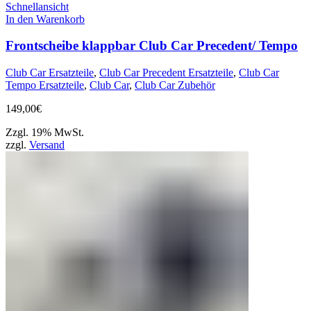
Schnellansicht
In den Warenkorb
Frontscheibe klappbar Club Car Precedent/ Tempo
Club Car Ersatzteile
,
Club Car Precedent Ersatzteile
,
Club Car
Tempo Ersatzteile
,
Club Car
,
Club Car Zubehör
149,00
€
Zzgl. 19% MwSt.
zzgl.
Versand