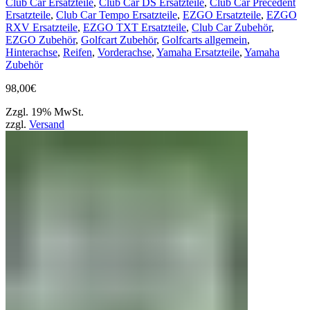
Club Car Ersatzteile
,
Club Car DS Ersatzteile
,
Club Car Precedent
Ersatzteile
,
Club Car Tempo Ersatzteile
,
EZGO Ersatzteile
,
EZGO
RXV Ersatzteile
,
EZGO TXT Ersatzteile
,
Club Car Zubehör
,
EZGO Zubehör
,
Golfcart Zubehör
,
Golfcarts allgemein
,
Hinterachse
,
Reifen
,
Vorderachse
,
Yamaha Ersatzteile
,
Yamaha
Zubehör
98,00
€
Zzgl. 19% MwSt.
zzgl.
Versand