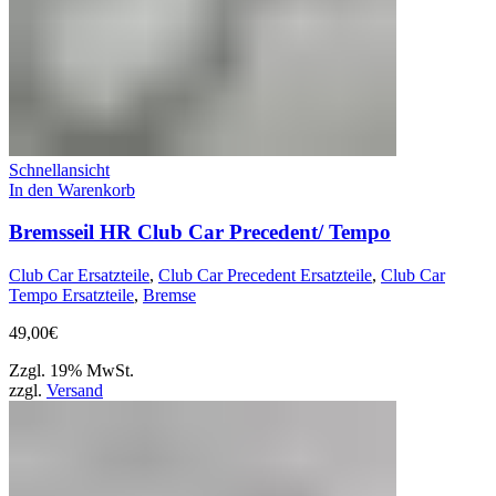
Schnellansicht
In den Warenkorb
Bremsseil HR Club Car Precedent/ Tempo
Club Car Ersatzteile
,
Club Car Precedent Ersatzteile
,
Club Car
Tempo Ersatzteile
,
Bremse
49,00
€
Zzgl. 19% MwSt.
zzgl.
Versand