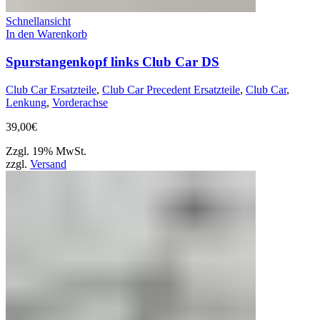
Schnellansicht
In den Warenkorb
Spurstangenkopf links Club Car DS
Club Car Ersatzteile
,
Club Car Precedent Ersatzteile
,
Club Car
,
Lenkung
,
Vorderachse
39,00
€
Zzgl. 19% MwSt.
zzgl.
Versand