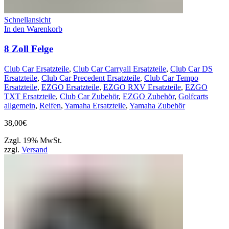
Schnellansicht
In den Warenkorb
8 Zoll Felge
Club Car Ersatzteile
,
Club Car Carryall Ersatzteile
,
Club Car DS
Ersatzteile
,
Club Car Precedent Ersatzteile
,
Club Car Tempo
Ersatzteile
,
EZGO Ersatzteile
,
EZGO RXV Ersatzteile
,
EZGO
TXT Ersatzteile
,
Club Car Zubehör
,
EZGO Zubehör
,
Golfcarts
allgemein
,
Reifen
,
Yamaha Ersatzteile
,
Yamaha Zubehör
38,00
€
Zzgl. 19% MwSt.
zzgl.
Versand