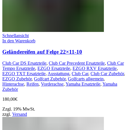
Schnellansicht
In den Warenkorb
Geländereifen auf Felge 22×11-10
Club Car DS Ersatzteile
,
Club Car Precedent Ersatzteile
,
Club Car
Tempo Ersatzteile
,
EZGO Ersatzteile
,
EZGO RXV Ersatzteile
,
EZGO TXT Ersatzteile
,
Ausstattung
,
Club Car
,
Club Car Zubehör
,
EZGO Zubehör
,
Golfcart Zubehör
,
Golfcarts allgemein
,
Hinterachse
,
Reifen
,
Vorderachse
,
Yamaha Ersatzteile
,
Yamaha
Zubehör
180,00
€
Zzgl. 19% MwSt.
zzgl.
Versand