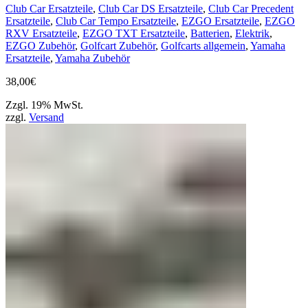
Club Car Ersatzteile
,
Club Car DS Ersatzteile
,
Club Car Precedent
Ersatzteile
,
Club Car Tempo Ersatzteile
,
EZGO Ersatzteile
,
EZGO
RXV Ersatzteile
,
EZGO TXT Ersatzteile
,
Batterien
,
Elektrik
,
EZGO Zubehör
,
Golfcart Zubehör
,
Golfcarts allgemein
,
Yamaha
Ersatzteile
,
Yamaha Zubehör
38,00
€
Zzgl. 19% MwSt.
zzgl.
Versand