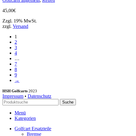
Golfcarts allgemein
,
Reifen
45,00
€
Zzgl. 19% MwSt.
zzgl.
Versand
1
2
3
4
…
7
8
9
→
HSH Golfcarts
2023
Impressum
•
Datenschutz
Suche
Menü
Kategorien
Golfcart Ersatzteile
Bremse