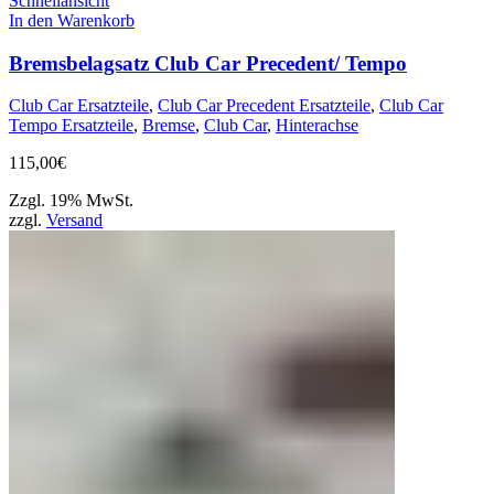
Schnellansicht
In den Warenkorb
Bremsbelagsatz Club Car Precedent/ Tempo
Club Car Ersatzteile
,
Club Car Precedent Ersatzteile
,
Club Car
Tempo Ersatzteile
,
Bremse
,
Club Car
,
Hinterachse
115,00
€
Zzgl. 19% MwSt.
zzgl.
Versand