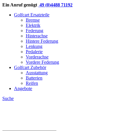
Ein Anruf genügt
49 (0)4488 71192
Golfcart Ersatzteile
Bremse
Elektrik
Federung
Hinterachse
Hintere Federung
Lenkung
Pedalerie
Vorderachse
Vordere Federung
Golfcart Zubehör
Ausstattung
Batterien
Reifen
Angebote
Suche