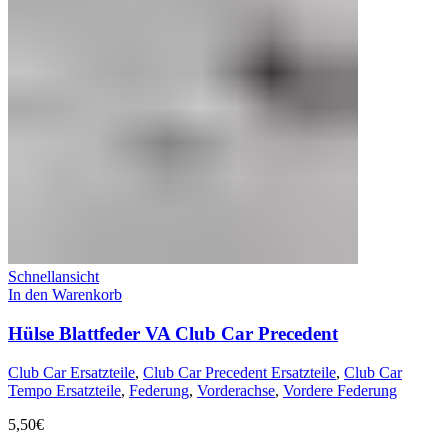
Schnellansicht
In den Warenkorb
Hülse Blattfeder VA Club Car Precedent
Club Car Ersatzteile
,
Club Car Precedent Ersatzteile
,
Club Car
Tempo Ersatzteile
,
Federung
,
Vorderachse
,
Vordere Federung
5,50
€