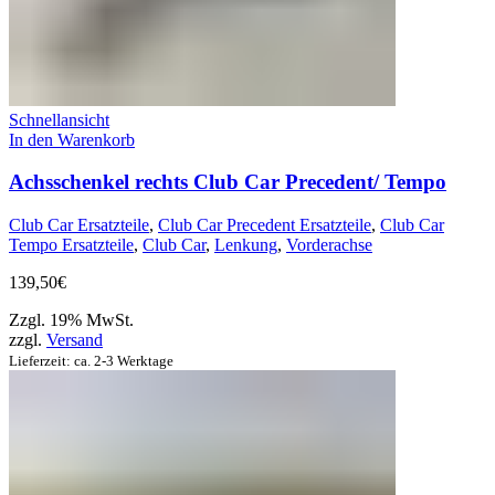
Schnellansicht
In den Warenkorb
Achsschenkel rechts Club Car Precedent/ Tempo
Club Car Ersatzteile
,
Club Car Precedent Ersatzteile
,
Club Car
Tempo Ersatzteile
,
Club Car
,
Lenkung
,
Vorderachse
139,50
€
Zzgl. 19% MwSt.
zzgl.
Versand
Lieferzeit: ca. 2-3 Werktage