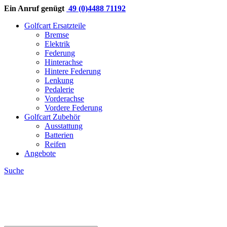
Ein Anruf genügt
49 (0)4488 71192
Golfcart Ersatzteile
Bremse
Elektrik
Federung
Hinterachse
Hintere Federung
Lenkung
Pedalerie
Vorderachse
Vordere Federung
Golfcart Zubehör
Ausstattung
Batterien
Reifen
Angebote
Suche