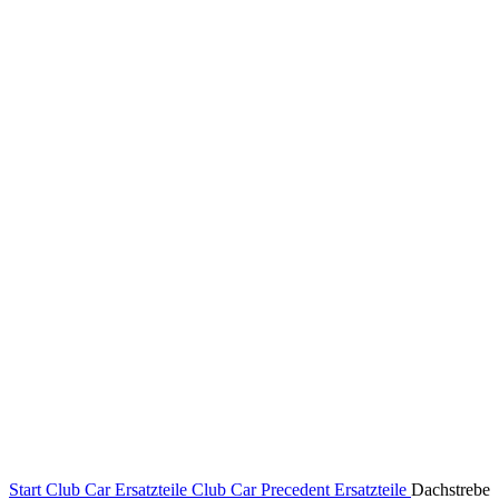
Klick zum Vergrößern
Start
Club Car Ersatzteile
Club Car Precedent Ersatzteile
Dachstrebe