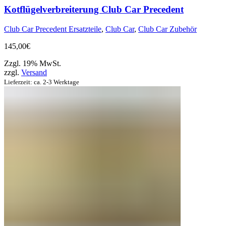
Kotflügelverbreiterung Club Car Precedent
Club Car Precedent Ersatzteile
,
Club Car
,
Club Car Zubehör
145,00
€
Zzgl. 19% MwSt.
zzgl.
Versand
Lieferzeit: ca. 2-3 Werktage