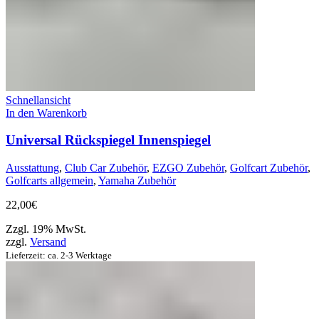
Schnellansicht
In den Warenkorb
Universal Rückspiegel Innenspiegel
Ausstattung
,
Club Car Zubehör
,
EZGO Zubehör
,
Golfcart Zubehör
,
Golfcarts allgemein
,
Yamaha Zubehör
22,00
€
Zzgl. 19% MwSt.
zzgl.
Versand
Lieferzeit: ca. 2-3 Werktage