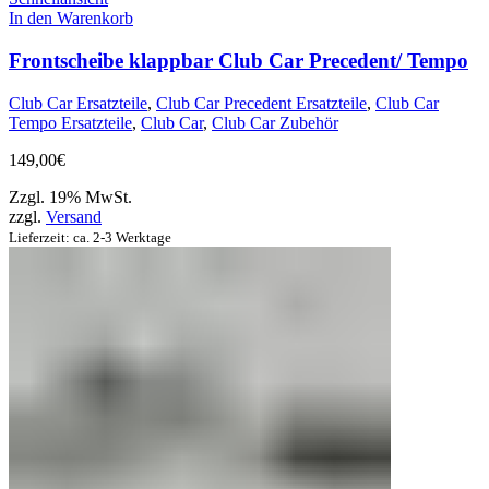
In den Warenkorb
Frontscheibe klappbar Club Car Precedent/ Tempo
Club Car Ersatzteile
,
Club Car Precedent Ersatzteile
,
Club Car
Tempo Ersatzteile
,
Club Car
,
Club Car Zubehör
149,00
€
Zzgl. 19% MwSt.
zzgl.
Versand
Lieferzeit: ca. 2-3 Werktage