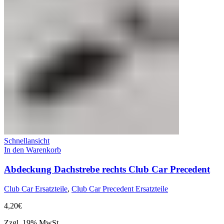
Schnellansicht
In den Warenkorb
Abdeckung Dachstrebe rechts Club Car Precedent
Club Car Ersatzteile
,
Club Car Precedent Ersatzteile
4,20
€
Zzgl. 19% MwSt.