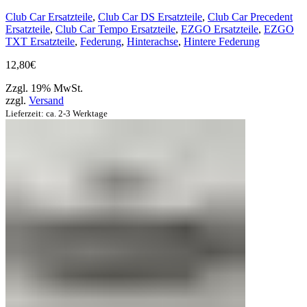
Club Car Ersatzteile
,
Club Car DS Ersatzteile
,
Club Car Precedent
Ersatzteile
,
Club Car Tempo Ersatzteile
,
EZGO Ersatzteile
,
EZGO
TXT Ersatzteile
,
Federung
,
Hinterachse
,
Hintere Federung
12,80
€
Zzgl. 19% MwSt.
zzgl.
Versand
Lieferzeit: ca. 2-3 Werktage