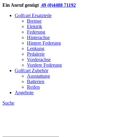
Ein Anruf genügt
49 (0)4488 71192
Golfcart Ersatzteile
Bremse
Elektrik
Federung
Hinterachse
Hintere Federung
Lenkung
Pedalerie
Vorderachse
Vordere Federung
Golfcart Zubehör
Ausstattung
Batterien
Reifen
Angebote
Suche