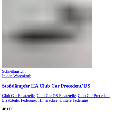
Schnellansicht
In den Warenkorb
Stoßdämpfer HA Club Car Precedent/ DS
Club Car Ersatzteile
,
Club Car DS Ersatzteile
,
Club Car Precedent
Ersatzteile
,
Federung
,
Hinterachse
,
Hintere Federung
48,00
€