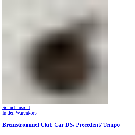
Schnellansicht
In den Warenkorb
Bremstrommel Club Car DS/ Precedent/ Tempo