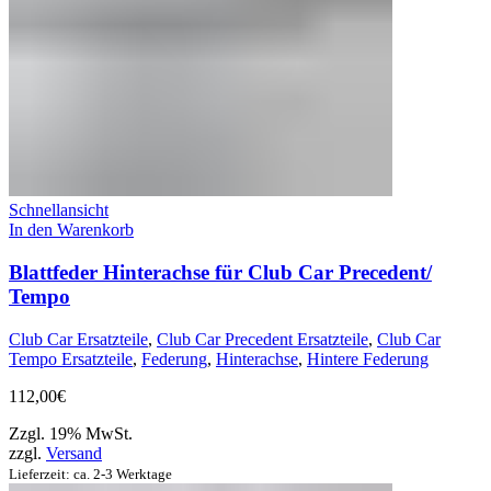
Schnellansicht
In den Warenkorb
Blattfeder Hinterachse für Club Car Precedent/
Tempo
Club Car Ersatzteile
,
Club Car Precedent Ersatzteile
,
Club Car
Tempo Ersatzteile
,
Federung
,
Hinterachse
,
Hintere Federung
112,00
€
Zzgl. 19% MwSt.
zzgl.
Versand
Lieferzeit: ca. 2-3 Werktage