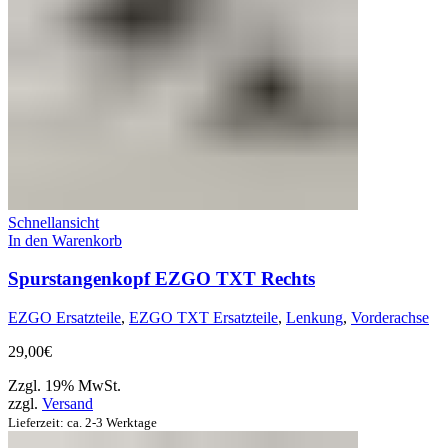
Schnellansicht
In den Warenkorb
Spurstangenkopf EZGO TXT Rechts
EZGO Ersatzteile
,
EZGO TXT Ersatzteile
,
Lenkung
,
Vorderachse
29,00
€
Zzgl. 19% MwSt.
zzgl.
Versand
Lieferzeit: ca. 2-3 Werktage