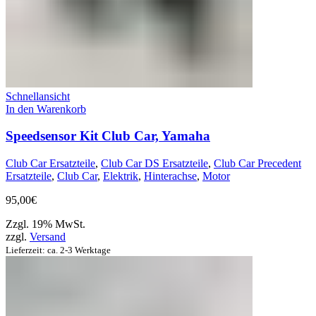
Schnellansicht
In den Warenkorb
Speedsensor Kit Club Car, Yamaha
Club Car Ersatzteile
,
Club Car DS Ersatzteile
,
Club Car Precedent
Ersatzteile
,
Club Car
,
Elektrik
,
Hinterachse
,
Motor
95,00
€
Zzgl. 19% MwSt.
zzgl.
Versand
Lieferzeit: ca. 2-3 Werktage