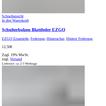
Schnellansicht
In den Warenkorb
Schulterbolzen Blattfeder EZGO
EZGO Ersatzteile
,
Federung
,
Hinterachse
,
Hintere Federung
12,50
€
Zzgl. 19% MwSt.
zzgl.
Versand
Lieferzeit: ca. 2-3 Werktage