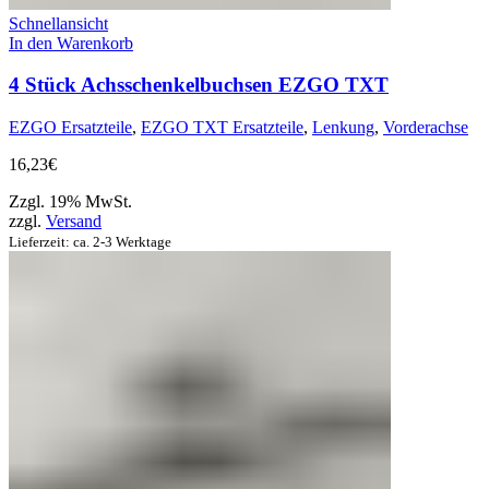
Schnellansicht
In den Warenkorb
4 Stück Achsschenkelbuchsen EZGO TXT
EZGO Ersatzteile
,
EZGO TXT Ersatzteile
,
Lenkung
,
Vorderachse
16,23
€
Zzgl. 19% MwSt.
zzgl.
Versand
Lieferzeit: ca. 2-3 Werktage