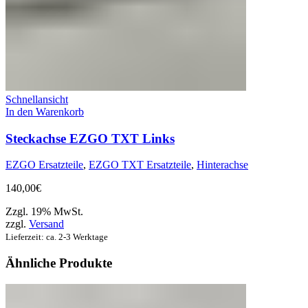
Schnellansicht
In den Warenkorb
Steckachse EZGO TXT Links
EZGO Ersatzteile
,
EZGO TXT Ersatzteile
,
Hinterachse
140,00
€
Zzgl. 19% MwSt.
zzgl.
Versand
Lieferzeit: ca. 2-3 Werktage
Ähnliche Produkte