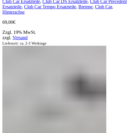
Club Car Ersatzteile
,
Club Car DS Ersatzteile
,
Club Car Precedent
Ersatzteile
,
Club Car Tempo Ersatzteile
,
Bremse
,
Club Car
,
Hinterachse
69,00
€
Zzgl. 19% MwSt.
zzgl.
Versand
Lieferzeit: ca. 2-3 Werktage