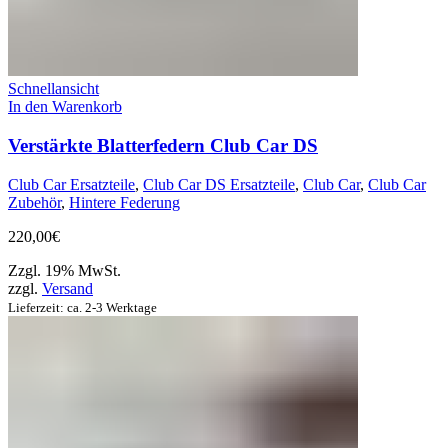
Schnellansicht
In den Warenkorb
Verstärkte Blatterfedern Club Car DS
Club Car Ersatzteile
,
Club Car DS Ersatzteile
,
Club Car
,
Club Car
Zubehör
,
Hintere Federung
220,00
€
Zzgl. 19% MwSt.
zzgl.
Versand
Lieferzeit: ca. 2-3 Werktage