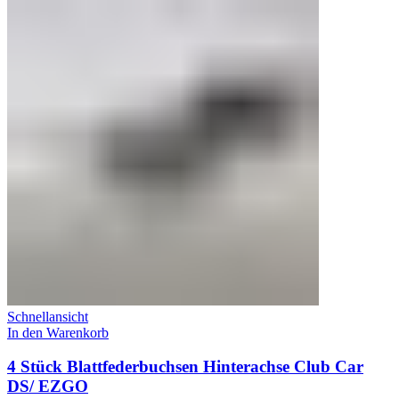
Schnellansicht
In den Warenkorb
4 Stück Blattfederbuchsen Hinterachse Club Car
DS/ EZGO