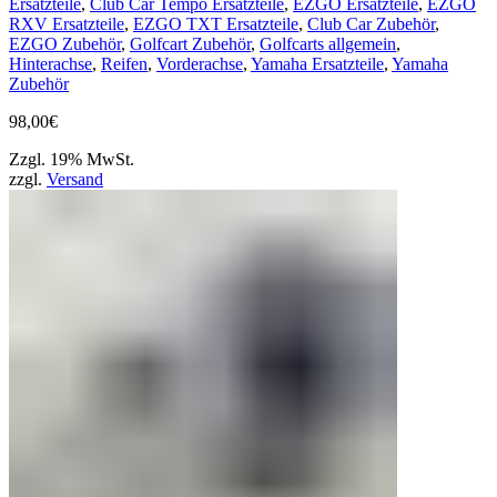
Ersatzteile
,
Club Car Tempo Ersatzteile
,
EZGO Ersatzteile
,
EZGO
RXV Ersatzteile
,
EZGO TXT Ersatzteile
,
Club Car Zubehör
,
EZGO Zubehör
,
Golfcart Zubehör
,
Golfcarts allgemein
,
Hinterachse
,
Reifen
,
Vorderachse
,
Yamaha Ersatzteile
,
Yamaha
Zubehör
98,00
€
Zzgl. 19% MwSt.
zzgl.
Versand