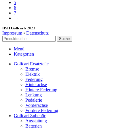
5
6
7
→
HSH Golfcarts
2023
Impressum
•
Datenschutz
Suche
Menü
Kategorien
Golfcart Ersatzteile
Bremse
Elektrik
Federung
Hinterachse
Hintere Federung
Lenkung
Pedalerie
Vorderachse
Vordere Federung
Golfcart Zubehör
Ausstattung
Batterien