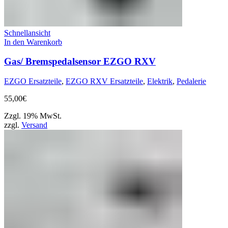
Schnellansicht
In den Warenkorb
Gas/ Bremspedalsensor EZGO RXV
EZGO Ersatzteile
,
EZGO RXV Ersatzteile
,
Elektrik
,
Pedalerie
55,00
€
Zzgl. 19% MwSt.
zzgl.
Versand