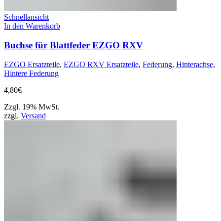
Schnellansicht
In den Warenkorb
Buchse für Blattfeder EZGO RXV
EZGO Ersatzteile
,
EZGO RXV Ersatzteile
,
Federung
,
Hinterachse
,
Hintere Federung
4,80
€
Zzgl. 19% MwSt.
zzgl.
Versand