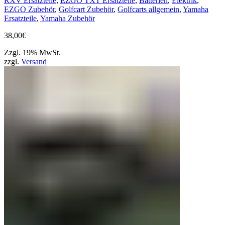
RXV Ersatzteile
,
EZGO TXT Ersatzteile
,
Batterien
,
Elektrik
,
EZGO Zubehör
,
Golfcart Zubehör
,
Golfcarts allgemein
,
Yamaha
Ersatzteile
,
Yamaha Zubehör
38,00
€
Zzgl. 19% MwSt.
zzgl.
Versand