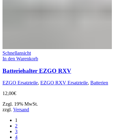
Schnellansicht
In den Warenkorb
Batteriehalter EZGO RXV
EZGO Ersatzteile
,
EZGO RXV Ersatzteile
,
Batterien
12,00
€
Zzgl. 19% MwSt.
zzgl.
Versand
1
2
3
4