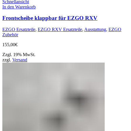
Schnellansicht
In den Warenkorb
Frontscheibe klappbar für EZGO RXV
EZGO Ersatzteile
,
EZGO RXV Ersatzteile
,
Ausstattung
,
EZGO
Zubehör
155,00
€
Zzgl. 19% MwSt.
zzgl.
Versand