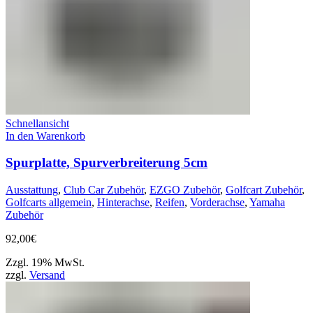
Schnellansicht
In den Warenkorb
Spurplatte, Spurverbreiterung 5cm
Ausstattung
,
Club Car Zubehör
,
EZGO Zubehör
,
Golfcart Zubehör
,
Golfcarts allgemein
,
Hinterachse
,
Reifen
,
Vorderachse
,
Yamaha
Zubehör
92,00
€
Zzgl. 19% MwSt.
zzgl.
Versand