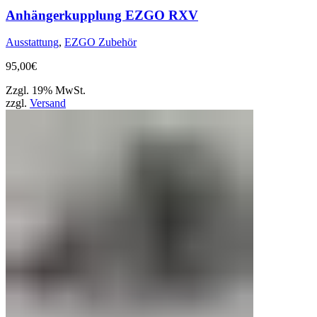
Anhängerkupplung EZGO RXV
Ausstattung
,
EZGO Zubehör
95,00
€
Zzgl. 19% MwSt.
zzgl.
Versand