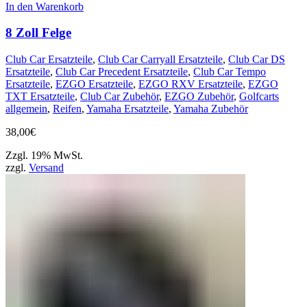
In den Warenkorb
8 Zoll Felge
Club Car Ersatzteile
,
Club Car Carryall Ersatzteile
,
Club Car DS
Ersatzteile
,
Club Car Precedent Ersatzteile
,
Club Car Tempo
Ersatzteile
,
EZGO Ersatzteile
,
EZGO RXV Ersatzteile
,
EZGO
TXT Ersatzteile
,
Club Car Zubehör
,
EZGO Zubehör
,
Golfcarts
allgemein
,
Reifen
,
Yamaha Ersatzteile
,
Yamaha Zubehör
38,00
€
Zzgl. 19% MwSt.
zzgl.
Versand