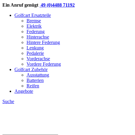
Ein Anruf genügt
49 (0)4488 71192
Golfcart Ersatzteile
Bremse
Elektrik
Federung
Hinterachse
Hintere Federung
Lenkung
Pedalerie
Vorderachse
Vordere Federung
Golfcart Zubehör
Ausstattung
Batterien
Reifen
Angebote
Suche