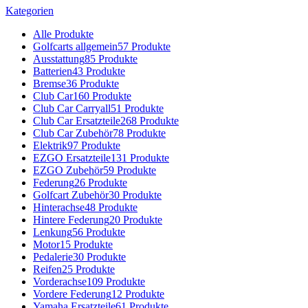
Kategorien
Alle
Produkte
Golfcarts allgemein
57 Produkte
Ausstattung
85 Produkte
Batterien
43 Produkte
Bremse
36 Produkte
Club Car
160 Produkte
Club Car Carryall
51 Produkte
Club Car Ersatzteile
268 Produkte
Club Car Zubehör
78 Produkte
Elektrik
97 Produkte
EZGO Ersatzteile
131 Produkte
EZGO Zubehör
59 Produkte
Federung
26 Produkte
Golfcart Zubehör
30 Produkte
Hinterachse
48 Produkte
Hintere Federung
20 Produkte
Lenkung
56 Produkte
Motor
15 Produkte
Pedalerie
30 Produkte
Reifen
25 Produkte
Vorderachse
109 Produkte
Vordere Federung
12 Produkte
Yamaha Ersatzteile
61 Produkte