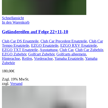
Schnellansicht
In den Warenkorb
Geländereifen auf Felge 22×11-10
Club Car DS Ersatzteile
,
Club Car Precedent Ersatzteile
,
Club Car
Tempo Ersatzteile
,
EZGO Ersatzteile
,
EZGO RXV Ersatzteile
,
EZGO TXT Ersatzteile
,
Ausstattung
,
Club Car
,
Club Car Zubehör
,
EZGO Zubehör
,
Golfcart Zubehör
,
Golfcarts allgemein
,
Hinterachse
,
Reifen
,
Vorderachse
,
Yamaha Ersatzteile
,
Yamaha
Zubehör
180,00
€
Zzgl. 19% MwSt.
zzgl.
Versand