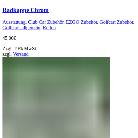
Radkappe Chrom
Ausstattung
,
Club Car Zubehör
,
EZGO Zubehör
,
Golfcart Zubehör
,
Golfcarts allgemein
,
Reifen
45,00
€
Zzgl. 19% MwSt.
zzgl.
Versand