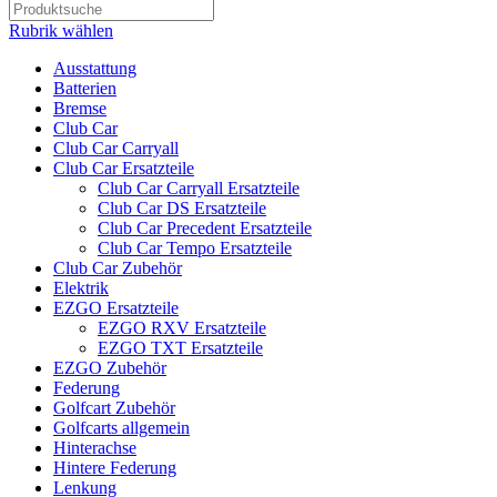
Rubrik wählen
Ausstattung
Batterien
Bremse
Club Car
Club Car Carryall
Club Car Ersatzteile
Club Car Carryall Ersatzteile
Club Car DS Ersatzteile
Club Car Precedent Ersatzteile
Club Car Tempo Ersatzteile
Club Car Zubehör
Elektrik
EZGO Ersatzteile
EZGO RXV Ersatzteile
EZGO TXT Ersatzteile
EZGO Zubehör
Federung
Golfcart Zubehör
Golfcarts allgemein
Hinterachse
Hintere Federung
Lenkung