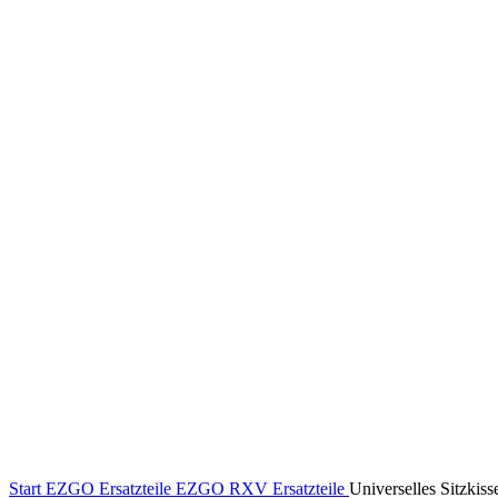
Klick zum Vergrößern
Start
EZGO Ersatzteile
EZGO RXV Ersatzteile
Universelles Sitzkiss