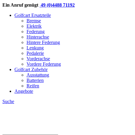
Ein Anruf genügt
49 (0)4488 71192
Golfcart Ersatzteile
Bremse
Elektrik
Federung
Hinterachse
Hintere Federung
Lenkung
Pedalerie
Vorderachse
Vordere Federung
Golfcart Zubehör
Ausstattung
Batterien
Reifen
Angebote
Suche