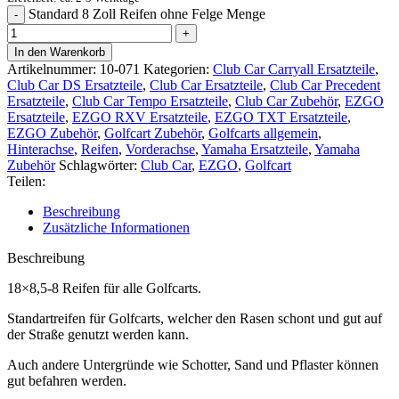
Standard 8 Zoll Reifen ohne Felge Menge
In den Warenkorb
Artikelnummer:
10-071
Kategorien:
Club Car Carryall Ersatzteile
,
Club Car DS Ersatzteile
,
Club Car Ersatzteile
,
Club Car Precedent
Ersatzteile
,
Club Car Tempo Ersatzteile
,
Club Car Zubehör
,
EZGO
Ersatzteile
,
EZGO RXV Ersatzteile
,
EZGO TXT Ersatzteile
,
EZGO Zubehör
,
Golfcart Zubehör
,
Golfcarts allgemein
,
Hinterachse
,
Reifen
,
Vorderachse
,
Yamaha Ersatzteile
,
Yamaha
Zubehör
Schlagwörter:
Club Car
,
EZGO
,
Golfcart
Teilen:
Beschreibung
Zusätzliche Informationen
Beschreibung
18×8,5-8 Reifen für alle Golfcarts.
Standartreifen für Golfcarts, welcher den Rasen schont und gut auf
der Straße genutzt werden kann.
Auch andere Untergründe wie Schotter, Sand und Pflaster können
gut befahren werden.