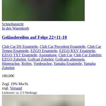
Schnellansicht
In den Warenkorb
Geländereifen auf Felge 22×11-10
Club Car DS Ersatzteile
,
Club Car Precedent Ersatzteile
,
Club Car
Tempo Ersatzteile
,
EZGO Ersatzteile
,
EZGO RXV Ersatzteile
,
EZGO TXT Ersatzteile
,
Ausstattung
,
Club Car
,
Club Car Zubehör
,
EZGO Zubehör
,
Golfcart Zubehör
,
Golfcarts allgemein
,
Hinterachse
,
Reifen
,
Vorderachse
,
Yamaha Ersatzteile
,
Yamaha
Zubehör
180,00
€
Zzgl. 19% MwSt.
zzgl.
Versand
Lieferzeit: ca. 2-3 Werktage