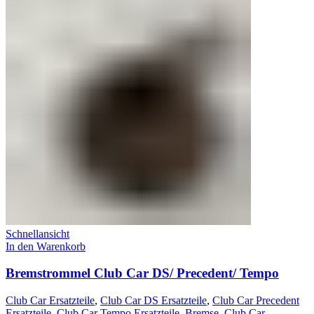
Schnellansicht
In den Warenkorb
Bremstrommel Club Car DS/ Precedent/ Tempo
Club Car Ersatzteile
,
Club Car DS Ersatzteile
,
Club Car Precedent
Ersatzteile
,
Club Car Tempo Ersatzteile
,
Bremse
,
Club Car
,