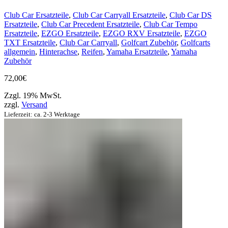
Club Car Ersatzteile
,
Club Car Carryall Ersatzteile
,
Club Car DS
Ersatzteile
,
Club Car Precedent Ersatzteile
,
Club Car Tempo
Ersatzteile
,
EZGO Ersatzteile
,
EZGO RXV Ersatzteile
,
EZGO
TXT Ersatzteile
,
Club Car Carryall
,
Golfcart Zubehör
,
Golfcarts
allgemein
,
Hinterachse
,
Reifen
,
Yamaha Ersatzteile
,
Yamaha
Zubehör
72,00
€
Zzgl. 19% MwSt.
zzgl.
Versand
Lieferzeit: ca. 2-3 Werktage