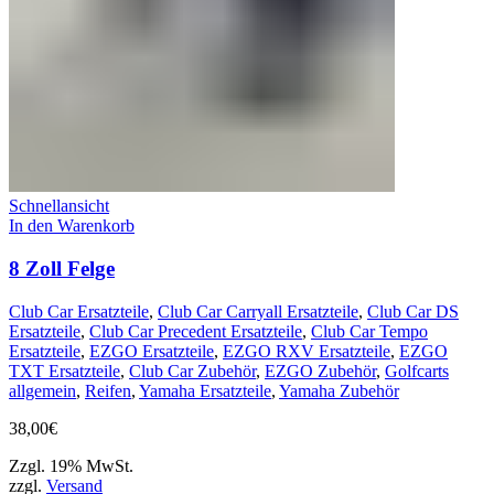
Schnellansicht
In den Warenkorb
8 Zoll Felge
Club Car Ersatzteile
,
Club Car Carryall Ersatzteile
,
Club Car DS
Ersatzteile
,
Club Car Precedent Ersatzteile
,
Club Car Tempo
Ersatzteile
,
EZGO Ersatzteile
,
EZGO RXV Ersatzteile
,
EZGO
TXT Ersatzteile
,
Club Car Zubehör
,
EZGO Zubehör
,
Golfcarts
allgemein
,
Reifen
,
Yamaha Ersatzteile
,
Yamaha Zubehör
38,00
€
Zzgl. 19% MwSt.
zzgl.
Versand