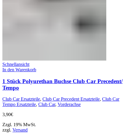
Schnellansicht
In den Warenkorb
1 Stück Polyurethan Buchse Club Car Precedent/
Tempo
Club Car Ersatzteile
,
Club Car Precedent Ersatzteile
,
Club Car
Tempo Ersatzteile
,
Club Car
,
Vorderachse
3,90
€
Zzgl. 19% MwSt.
zzgl.
Versand