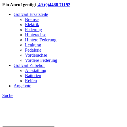
Ein Anruf genügt
49 (0)4488 71192
Golfcart Ersatzteile
Bremse
Elektrik
Federung
Hinterachse
Hintere Federung
Lenkung
Pedalerie
Vorderachse
Vordere Federung
Golfcart Zubehör
Ausstattung
Batterien
Reifen
Angebote
Suche