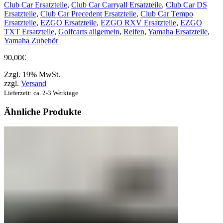
Club Car Ersatzteile
,
Club Car Carryall Ersatzteile
,
Club Car DS
Ersatzteile
,
Club Car Precedent Ersatzteile
,
Club Car Tempo
Ersatzteile
,
EZGO Ersatzteile
,
EZGO RXV Ersatzteile
,
EZGO
TXT Ersatzteile
,
Golfcarts allgemein
,
Reifen
,
Yamaha Ersatzteile
,
Yamaha Zubehör
90,00
€
Zzgl. 19% MwSt.
zzgl.
Versand
Lieferzeit: ca. 2-3 Werktage
Ähnliche Produkte