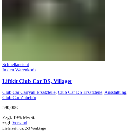
Schnellansicht
In den Warenkorb
Liftkit Club Car DS, Villager
Club Car Carryall Ersatzteile
,
Club Car DS Ersatzteile
,
Ausstattung
,
Club Car Zubehör
590,00
€
Zzgl. 19% MwSt.
zzgl.
Versand
Lieferzeit: ca. 2-3 Werktage