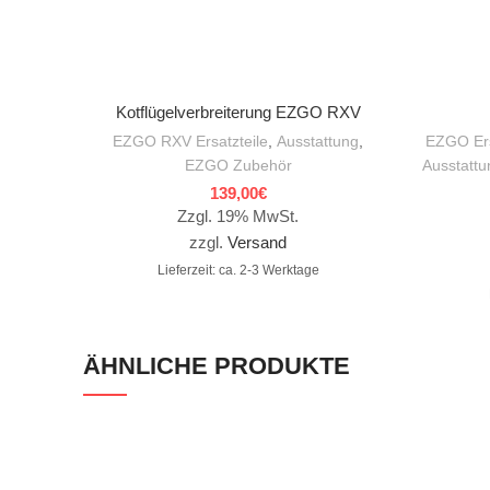
IN DEN WARENKORB
Kotflügelverbreiterung EZGO RXV
EZGO RXV Ersatzteile
,
Ausstattung
,
EZGO Ers
EZGO Zubehör
Ausstattu
139,00
€
Zzgl. 19% MwSt.
zzgl.
Versand
Lieferzeit: ca. 2-3 Werktage
ÄHNLICHE PRODUKTE