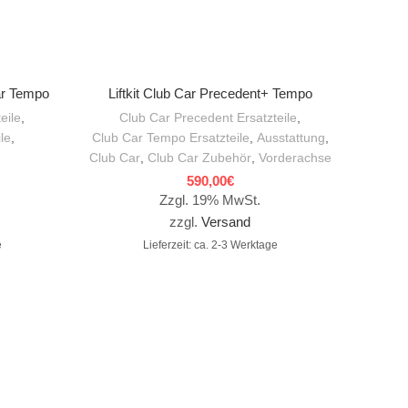
IN DEN WARENKORB
ar Tempo
Liftkit Club Car Precedent+ Tempo
eile
,
Club Car Precedent Ersatzteile
,
Ausstatt
le
,
Club Car Tempo Ersatzteile
,
Ausstattung
,
Club Car
,
Club Car Zubehör
,
Vorderachse
590,00
€
Zzgl. 19% MwSt.
zzgl.
Versand
e
Lieferzeit: ca. 2-3 Werktage