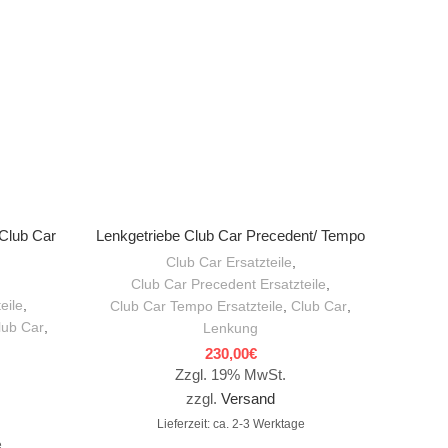
IN DEN WARENKORB
 Club Car
Lenkgetriebe Club Car Precedent/ Tempo
Arml
Club Car Ersatzteile
,
Club Car Precedent Ersatzteile
,
Club Car
eile
,
Club Car Tempo Ersatzteile
,
Club Car
,
lub Car
,
Lenkung
230,00
€
Zzgl. 19% MwSt.
zzgl.
Versand
Lieferzeit: ca. 2-3 Werktage
e