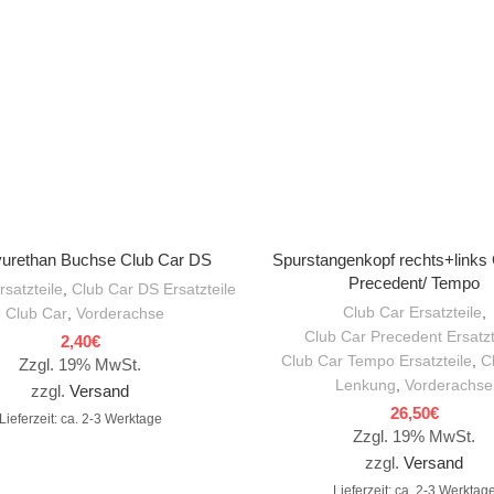
IN DEN WARENKORB
IN DEN WARENKORB
yurethan Buchse Club Car DS
Spurstangenkopf rechts+links
Precedent/ Tempo
rsatzteile
,
Club Car DS Ersatzteile
Club Car Ersatzteile
,
,
Club Car
,
Vorderachse
Club Car Precedent Ersatzt
2,40
€
Club Car Tempo Ersatzteile
,
C
Zzgl. 19% MwSt.
Lenkung
,
Vorderachse
zzgl.
Versand
26,50
€
Lieferzeit: ca. 2-3 Werktage
Zzgl. 19% MwSt.
zzgl.
Versand
Lieferzeit: ca. 2-3 Werktag