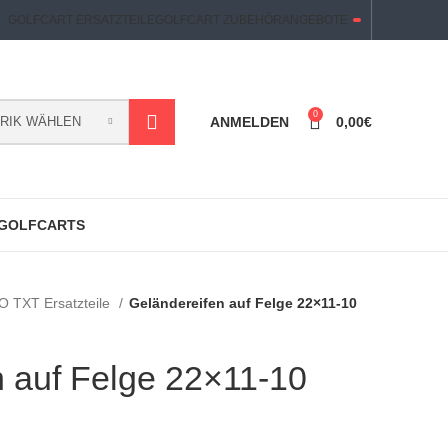
GOLFCART ERSATZTEILE
GOLFCART ZUBEHÖR
ANGEBOTE
0
RIK WÄHLEN
ANMELDEN
0,00
€
 GOLFCARTS
 TXT Ersatzteile
Geländereifen auf Felge 22×11-10
n auf Felge 22×11-10