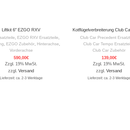
IN DEN WARENKORB
IN DEN WARENKORB
Liftkit 6″ EZGO RXV
Kotflügelverbreiterung Club C
atzteile
,
EZGO RXV Ersatzteile
,
Club Car Precedent Ersatzt
ng
,
EZGO Zubehör
,
Hinterachse
,
Club Car Tempo Ersatztei
Vorderachse
Club Car Zubehör
590,00
€
139,00
€
Zzgl. 19% MwSt.
Zzgl. 19% MwSt.
zzgl.
Versand
zzgl.
Versand
Lieferzeit: ca. 2-3 Werktage
Lieferzeit: ca. 2-3 Werktag