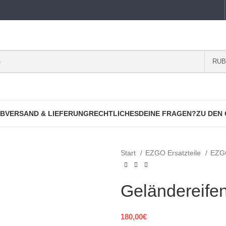
RUB
B
VERSAND & LIEFERUNG
RECHTLICHES
DEINE FRAGEN?
ZU DEN
Start
EZGO Ersatzteile
EZGO
Geländereife
180,00
€