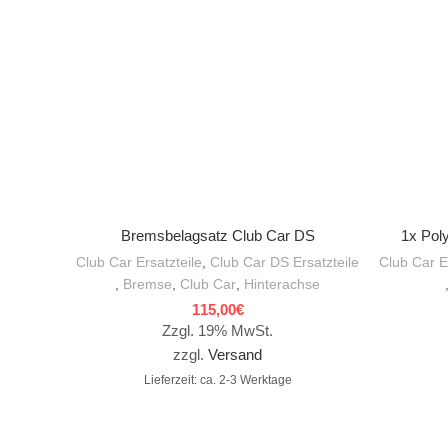
IN DEN WARENKORB
Bremsbelagsatz Club Car DS
1x Pol
Club Car Ersatzteile
,
Club Car DS Ersatzteile
Club Car E
,
Bremse
,
Club Car
,
Hinterachse
115,00
€
Zzgl. 19% MwSt.
zzgl.
Versand
Lieferzeit: ca. 2-3 Werktage