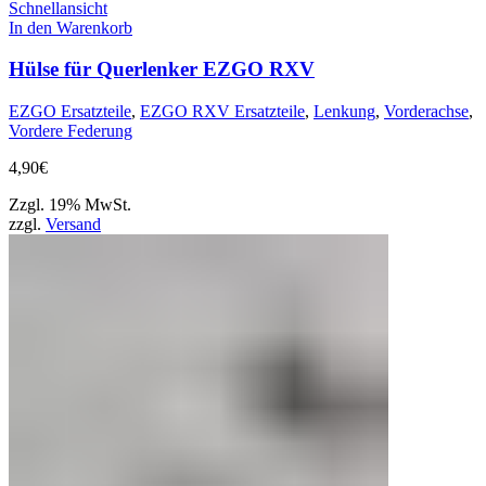
Schnellansicht
In den Warenkorb
Hülse für Querlenker EZGO RXV
EZGO Ersatzteile
,
EZGO RXV Ersatzteile
,
Lenkung
,
Vorderachse
,
Vordere Federung
4,90
€
Zzgl. 19% MwSt.
zzgl.
Versand