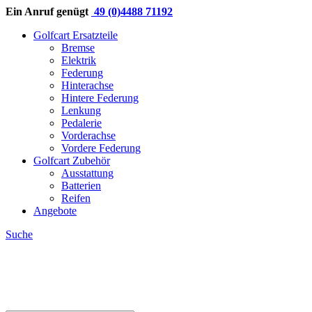
Ein Anruf genügt
49 (0)4488 71192
Golfcart Ersatzteile
Bremse
Elektrik
Federung
Hinterachse
Hintere Federung
Lenkung
Pedalerie
Vorderachse
Vordere Federung
Golfcart Zubehör
Ausstattung
Batterien
Reifen
Angebote
Suche