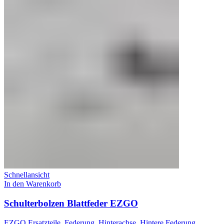
Schnellansicht
In den Warenkorb
Schulterbolzen Blattfeder EZGO
EZGO Ersatzteile
,
Federung
,
Hinterachse
,
Hintere Federung