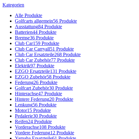
Kategorien
Alle
Produkte
Golfcarts allgemein
56 Produkte
Ausstattung
84 Produkte
Batterien
44 Produkte
Bremse
36 Produkte
Club Car
159 Produkte
Club Car Carryall
51 Produkte
Club Car Ersatzteile
268 Produkte
Club Car Zubehör
77 Produkte
Elektrik
97 Produkte
EZGO Ersatzteile
131 Produkte
EZGO Zubehör
58 Produkte
Federung
26 Produkte
Golfcart Zubehör
30 Produkte
Hinterachse
47 Produkte
Hintere Federung
20 Produkte
Lenkung
56 Produkte
Motor
15 Produkte
Pedalerie
30 Produkte
Reifen
24 Produkte
Vorderachse
108 Produkte
Vordere Federung
12 Produkte
Yamaha Ersatzteile
61 Produkte