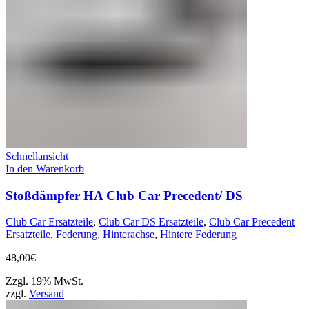
Schnellansicht
In den Warenkorb
Stoßdämpfer HA Club Car Precedent/ DS
Club Car Ersatzteile
,
Club Car DS Ersatzteile
,
Club Car Precedent
Ersatzteile
,
Federung
,
Hinterachse
,
Hintere Federung
48,00
€
Zzgl. 19% MwSt.
zzgl.
Versand