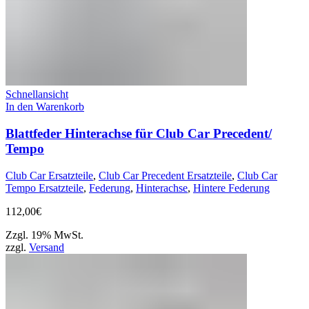
Schnellansicht
In den Warenkorb
Blattfeder Hinterachse für Club Car Precedent/
Tempo
Club Car Ersatzteile
,
Club Car Precedent Ersatzteile
,
Club Car
Tempo Ersatzteile
,
Federung
,
Hinterachse
,
Hintere Federung
112,00
€
Zzgl. 19% MwSt.
zzgl.
Versand