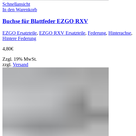
Schnellansicht
In den Warenkorb
Buchse für Blattfeder EZGO RXV
EZGO Ersatzteile
,
EZGO RXV Ersatzteile
,
Federung
,
Hinterachse
,
Hintere Federung
4,80
€
Zzgl. 19% MwSt.
zzgl.
Versand