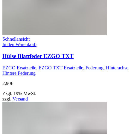
Schnellansicht
In den Warenkorb
Hülse Blattfeder EZGO TXT
EZGO Ersatzteile
,
EZGO TXT Ersatzteile
,
Federung
,
Hinterachse
,
Hintere Federung
2,90
€
Zzgl. 19% MwSt.
zzgl.
Versand