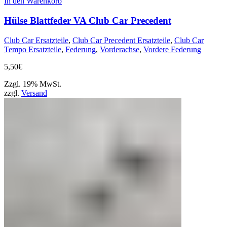
In den Warenkorb
Hülse Blattfeder VA Club Car Precedent
Club Car Ersatzteile
,
Club Car Precedent Ersatzteile
,
Club Car
Tempo Ersatzteile
,
Federung
,
Vorderachse
,
Vordere Federung
5,50
€
Zzgl. 19% MwSt.
zzgl.
Versand