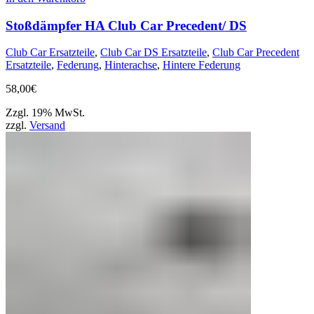
Stoßdämpfer HA Club Car Precedent/ DS
Club Car Ersatzteile
,
Club Car DS Ersatzteile
,
Club Car Precedent
Ersatzteile
,
Federung
,
Hinterachse
,
Hintere Federung
58,00
€
Zzgl. 19% MwSt.
zzgl.
Versand