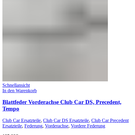
Schnellansicht
In den Warenkorb
Blattfeder Vorderachse Club Car DS, Precedent,
Tempo
Club Car Ersatzteile
,
Club Car DS Ersatzteile
,
Club Car Precedent
Ersatzteile
,
Federung
,
Vorderachse
,
Vordere Federung