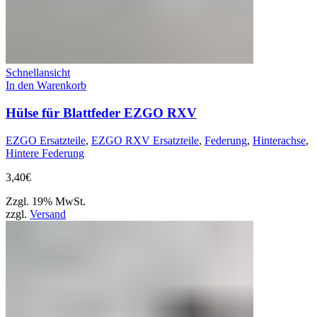
Schnellansicht
In den Warenkorb
Hülse für Blattfeder EZGO RXV
EZGO Ersatzteile
,
EZGO RXV Ersatzteile
,
Federung
,
Hinterachse
,
Hintere Federung
3,40
€
Zzgl. 19% MwSt.
zzgl.
Versand