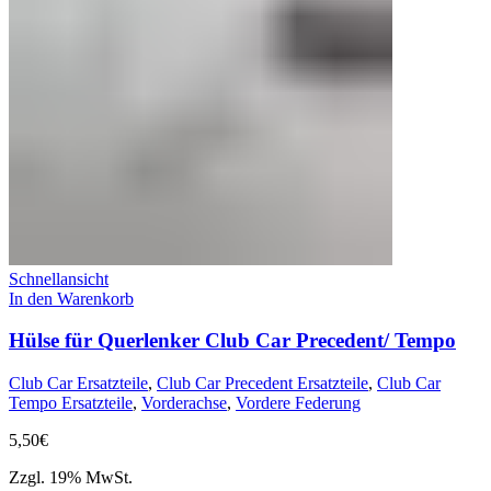
Schnellansicht
In den Warenkorb
Hülse für Querlenker Club Car Precedent/ Tempo
Club Car Ersatzteile
,
Club Car Precedent Ersatzteile
,
Club Car
Tempo Ersatzteile
,
Vorderachse
,
Vordere Federung
5,50
€
Zzgl. 19% MwSt.