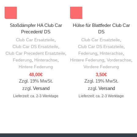
Stoßdämpfer HA Club Car
Hülse für Blattfeder Club Car
Precedent/ DS
DS
Club Car Ersatzteile
,
Club Car Ersatzteile
,
Club Car DS Ersatzteile
,
Club Car DS Ersatzteile
,
Club Car Precedent Ersatzteile
,
Federung
,
Hinterachse
,
Federung
,
Hinterachse
,
Hintere Federung
,
Vorderachse
,
Hintere Federung
Vordere Federung
48,00
€
3,50
€
Zzgl. 19% MwSt.
Zzgl. 19% MwSt.
zzgl.
Versand
zzgl.
Versand
Lieferzeit: ca. 2-3 Werktage
Lieferzeit: ca. 2-3 Werktage