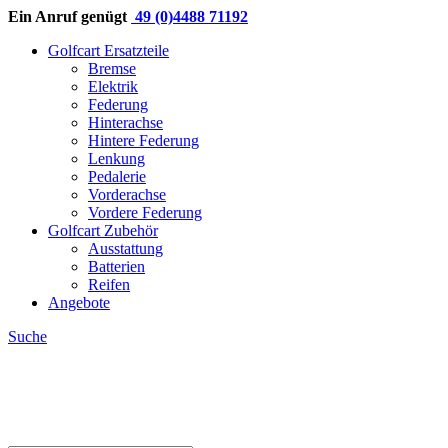
Ein Anruf genügt
49 (0)4488 71192
Golfcart Ersatzteile
Bremse
Elektrik
Federung
Hinterachse
Hintere Federung
Lenkung
Pedalerie
Vorderachse
Vordere Federung
Golfcart Zubehör
Ausstattung
Batterien
Reifen
Angebote
Suche