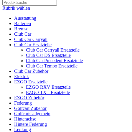
Rubrik wählen
Ausstattung
Batterien
Bremse
Club Car
Club Car Carryall
Club Car Ersatzteile
Club Car Carryall Ersatzteile
Club Car DS Ersatzteile
Club Car Precedent Ersatzteile
Club Car Tempo Ersatzteile
Club Car Zubehör
Elektrik
EZGO Ersatzteile
EZGO RXV Ersatzteile
EZGO TXT Ersatzteile
EZGO Zubehör
Federung
Golfcart Zubehör
Golfcarts allgemein
Hinterachse
Hintere Federung
Lenkung