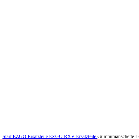
Klick zum Vergrößern
Start
EZGO Ersatzteile
EZGO RXV Ersatzteile
Gummimanschette 