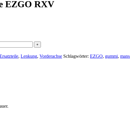
ebe EZGO RXV
satzteile
,
Lenkung
,
Vorderachse
Schlagwörter:
EZGO
,
gummi
,
mans
auer.