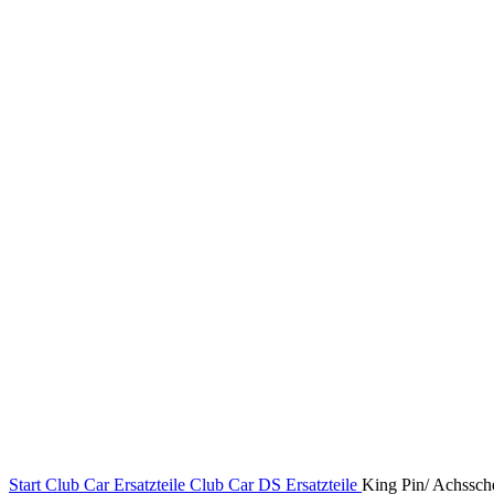
Klick zum Vergrößern
Start
Club Car Ersatzteile
Club Car DS Ersatzteile
King Pin/ Achssch