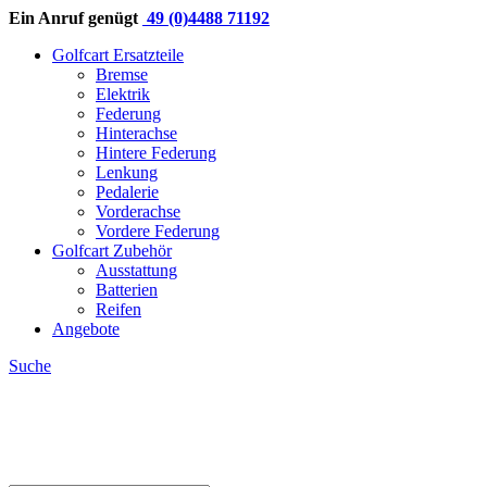
Ein Anruf genügt
49 (0)4488 71192
Golfcart Ersatzteile
Bremse
Elektrik
Federung
Hinterachse
Hintere Federung
Lenkung
Pedalerie
Vorderachse
Vordere Federung
Golfcart Zubehör
Ausstattung
Batterien
Reifen
Angebote
Suche