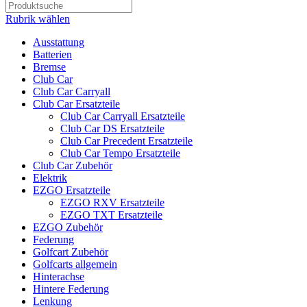
Rubrik wählen
Ausstattung
Batterien
Bremse
Club Car
Club Car Carryall
Club Car Ersatzteile
Club Car Carryall Ersatzteile
Club Car DS Ersatzteile
Club Car Precedent Ersatzteile
Club Car Tempo Ersatzteile
Club Car Zubehör
Elektrik
EZGO Ersatzteile
EZGO RXV Ersatzteile
EZGO TXT Ersatzteile
EZGO Zubehör
Federung
Golfcart Zubehör
Golfcarts allgemein
Hinterachse
Hintere Federung
Lenkung