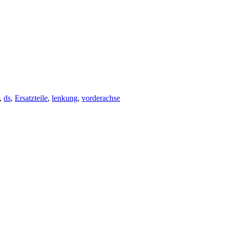
,
ds
,
Ersatzteile
,
lenkung
,
vorderachse