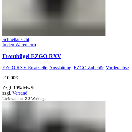
Schnellansicht
In den Warenkorb
Frontbügel EZGO RXV
EZGO RXV Ersatzteile
,
Ausstattung
,
EZGO Zubehör
,
Vorderachse
210,00
€
Zzgl. 19% MwSt.
zzgl.
Versand
Lieferzeit: ca. 2-3 Werktage