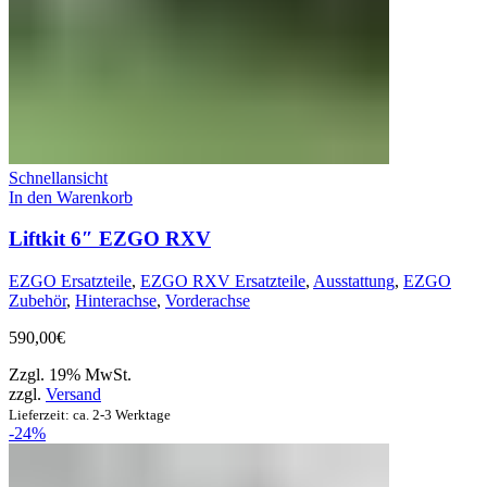
Schnellansicht
In den Warenkorb
Liftkit 6″ EZGO RXV
EZGO Ersatzteile
,
EZGO RXV Ersatzteile
,
Ausstattung
,
EZGO
Zubehör
,
Hinterachse
,
Vorderachse
590,00
€
Zzgl. 19% MwSt.
zzgl.
Versand
Lieferzeit: ca. 2-3 Werktage
-24%