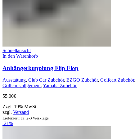
Schnellansicht
In den Warenkorb
Anhängerkupplung Flip Flop
Ausstattung
,
Club Car Zubehör
,
EZGO Zubehör
,
Golfcart Zubehör
,
Golfcarts allgemein
,
Yamaha Zubehör
55,00
€
Zzgl. 19% MwSt.
zzgl.
Versand
Lieferzeit: ca. 2-3 Werktage
-21%