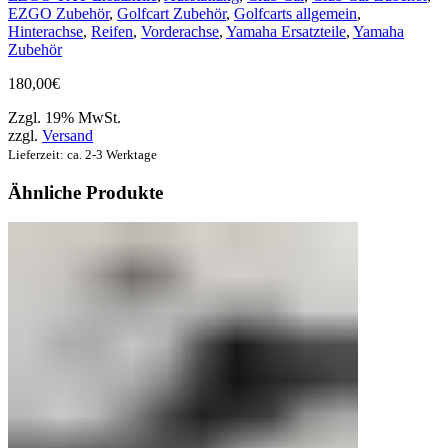
EZGO Zubehör
,
Golfcart Zubehör
,
Golfcarts allgemein
,
Hinterachse
,
Reifen
,
Vorderachse
,
Yamaha Ersatzteile
,
Yamaha
Zubehör
180,00
€
Zzgl. 19% MwSt.
zzgl.
Versand
Lieferzeit: ca. 2-3 Werktage
Ähnliche Produkte