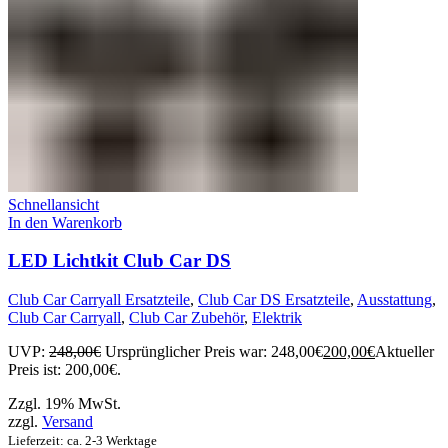
Schnellansicht
In den Warenkorb
LED Lichtkit Club Car DS
Club Car Carryall Ersatzteile
,
Club Car DS Ersatzteile
,
Ausstattung
,
Club Car Carryall
,
Club Car Zubehör
,
Elektrik
UVP:
248,00
€
Ursprünglicher Preis war: 248,00€
200,00
€
Aktueller
Preis ist: 200,00€.
Zzgl. 19% MwSt.
zzgl.
Versand
Lieferzeit: ca. 2-3 Werktage