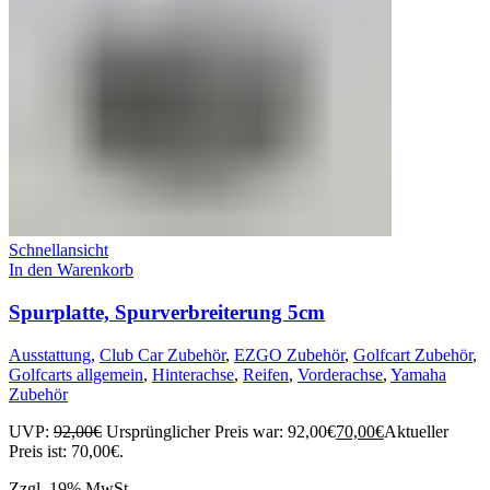
Schnellansicht
In den Warenkorb
Spurplatte, Spurverbreiterung 5cm
Ausstattung
,
Club Car Zubehör
,
EZGO Zubehör
,
Golfcart Zubehör
,
Golfcarts allgemein
,
Hinterachse
,
Reifen
,
Vorderachse
,
Yamaha
Zubehör
UVP:
92,00
€
Ursprünglicher Preis war: 92,00€
70,00
€
Aktueller
Preis ist: 70,00€.
Zzgl. 19% MwSt.