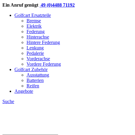
Ein Anruf genügt
49 (0)4488 71192
Golfcart Ersatzteile
Bremse
Elektrik
Federung
Hinterachse
Hintere Federung
Lenkung
Pedalerie
Vorderachse
Vordere Federung
Golfcart Zubehör
Ausstattung
Batterien
Reifen
Angebote
Suche