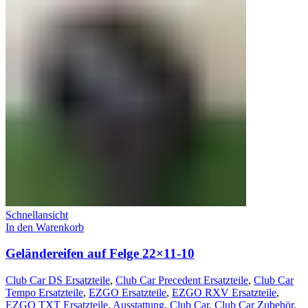
Schnellansicht
In den Warenkorb
Geländereifen auf Felge 22×11-10
Club Car DS Ersatzteile
,
Club Car Precedent Ersatzteile
,
Club Car
Tempo Ersatzteile
,
EZGO Ersatzteile
,
EZGO RXV Ersatzteile
,
EZGO TXT Ersatzteile
,
Ausstattung
,
Club Car
,
Club Car Zubehör
,