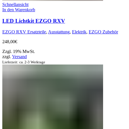
Schnellansicht
In den Warenkorb
LED Lichtkit EZGO RXV
EZGO RXV Ersatzteile
,
Ausstattung
,
Elektrik
,
EZGO Zubehör
248,00
€
Zzgl. 19% MwSt.
zzgl.
Versand
Lieferzeit: ca. 2-3 Werktage