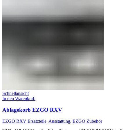
Schnellansicht
In den Warenkorb
Ablagekorb EZGO RXV
EZGO RXV Ersatzteile
,
Ausstattung
,
EZGO Zubehör