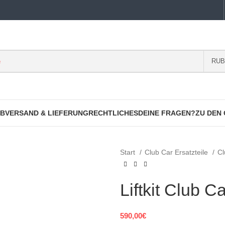
RUB
B
VERSAND & LIEFERUNG
RECHTLICHES
DEINE FRAGEN?
ZU DEN
Start
Club Car Ersatzteile
Cl
Liftkit Club C
590,00
€