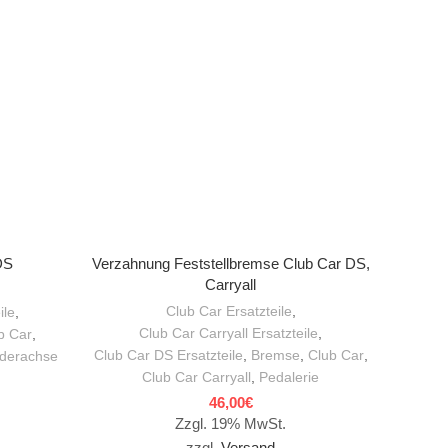
IN DEN WARENKORB
DS
Verzahnung Feststellbremse Club Car DS,
Lagerun
Carryall
Club Car Ersatzteile
,
ile
,
Club Car Carryall Ersatzteile
,
b Car
,
Club Car DS Ersatzteile
,
Bremse
,
Club Car
,
Clu
derachse
Club Car Carryall
,
Pedalerie
46,00
€
Zzgl. 19% MwSt.
zzgl.
Versand