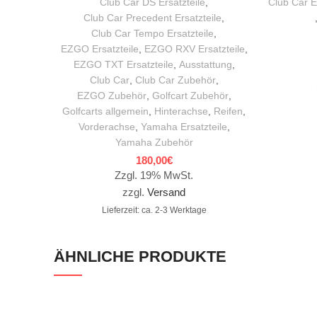
Club Car DS Ersatzteile
,
Club Car E
Club Car Precedent Ersatzteile
,
Club Car Tempo Ersatzteile
,
EZGO Ersatzteile
,
EZGO RXV Ersatzteile
,
EZGO TXT Ersatzteile
,
Ausstattung
,
Club Car
,
Club Car Zubehör
,
EZGO Zubehör
,
Golfcart Zubehör
,
Golfcarts allgemein
,
Hinterachse
,
Reifen
,
Vorderachse
,
Yamaha Ersatzteile
,
Yamaha Zubehör
180,00
€
Zzgl. 19% MwSt.
zzgl.
Versand
Lieferzeit: ca. 2-3 Werktage
ÄHNLICHE PRODUKTE