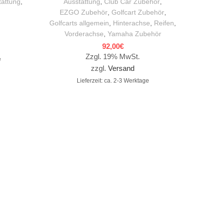
tattung
,
Ausstattung
,
Club Car Zubehör
,
Club 
EZGO Zubehör
,
Golfcart Zubehör
,
Golfcarts allgemein
,
Hinterachse
,
Reifen
,
Vorderachse
,
Yamaha Zubehör
92,00
€
Zzgl. 19% MwSt.
e
zzgl.
Versand
Lieferzeit: ca. 2-3 Werktage