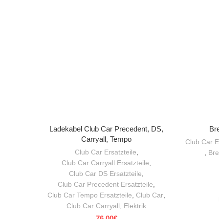
IN DEN WARENKORB
Ladekabel Club Car Precedent, DS,
Br
Carryall, Tempo
Club Car E
Club Car Ersatzteile
,
,
Br
Club Car Carryall Ersatzteile
,
Club Car DS Ersatzteile
,
Club Car Precedent Ersatzteile
,
Club Car Tempo Ersatzteile
,
Club Car
,
Club Car Carryall
,
Elektrik
76,00
€