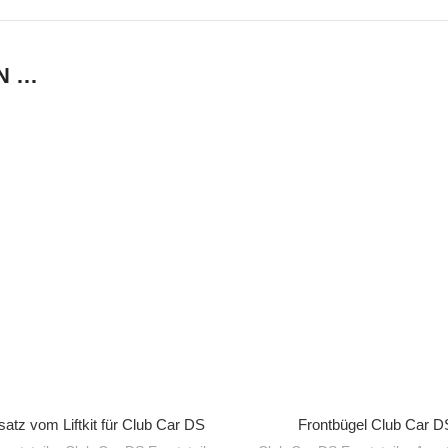
N …
IN DEN WARENKORB
IN DEN WARENKORB
atz vom Liftkit für Club Car DS
Frontbügel Club Car D