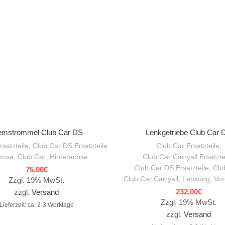
IN DEN WARENKORB
IN DEN WARENKORB
emstrommel Club Car DS
Lenkgetriebe Club Car 
rsatzteile
,
Club Car DS Ersatzteile
Club Car Ersatzteile
,
emse
,
Club Car
,
Hinterachse
Club Car Carryall Ersatzte
Club Car DS Ersatzteile
,
Clu
75,00
€
Club Car Carryall
,
Lenkung
,
Vor
Zzgl. 19% MwSt.
232,00
€
zzgl.
Versand
Zzgl. 19% MwSt.
Lieferzeit: ca. 2-3 Werktage
zzgl.
Versand