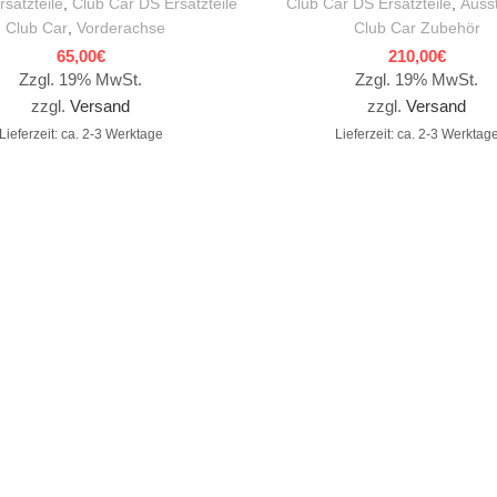
rsatzteile
,
Club Car DS Ersatzteile
Club Car DS Ersatzteile
,
Auss
,
Club Car
,
Vorderachse
Club Car Zubehör
65,00
€
210,00
€
Zzgl. 19% MwSt.
Zzgl. 19% MwSt.
zzgl.
Versand
zzgl.
Versand
Lieferzeit: ca. 2-3 Werktage
Lieferzeit: ca. 2-3 Werktag