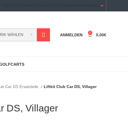
GOLFCART ERSATZTEILE
GOLFCART ZUBEHÖR
ANGEBOTE
0
RIK WÄHLEN
ANMELDEN
0,00
€
 GOLFCARTS
ub Car DS Ersatzteile
Liftkit Club Car DS, Villager
ar DS, Villager