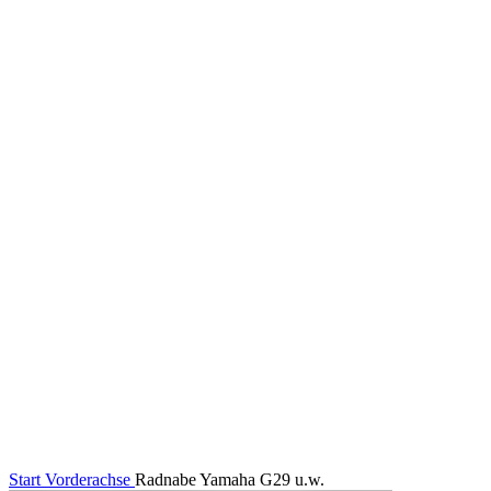
Klick zum Vergrößern
Start
Vorderachse
Radnabe Yamaha G29 u.w.