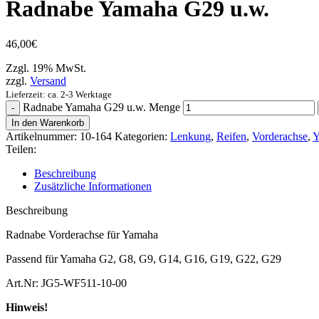
Radnabe Yamaha G29 u.w.
46,00
€
Zzgl. 19% MwSt.
zzgl.
Versand
Lieferzeit: ca. 2-3 Werktage
Radnabe Yamaha G29 u.w. Menge
In den Warenkorb
Artikelnummer:
10-164
Kategorien:
Lenkung
,
Reifen
,
Vorderachse
,
Y
Teilen:
Beschreibung
Zusätzliche Informationen
Beschreibung
Radnabe Vorderachse für Yamaha
Passend für Yamaha G2, G8, G9, G14, G16, G19, G22, G29
Art.Nr: JG5-WF511-10-00
Hinweis!