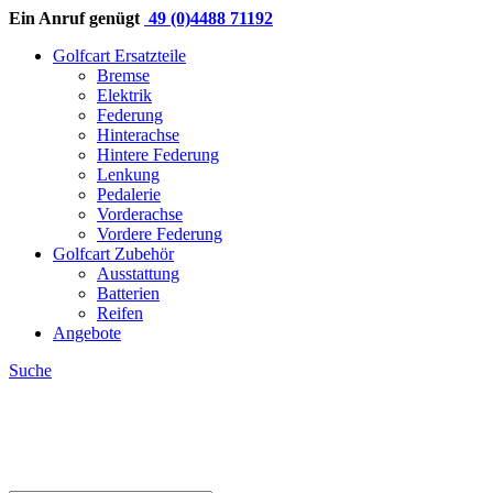
Ein Anruf genügt
49 (0)4488 71192
Golfcart Ersatzteile
Bremse
Elektrik
Federung
Hinterachse
Hintere Federung
Lenkung
Pedalerie
Vorderachse
Vordere Federung
Golfcart Zubehör
Ausstattung
Batterien
Reifen
Angebote
Suche