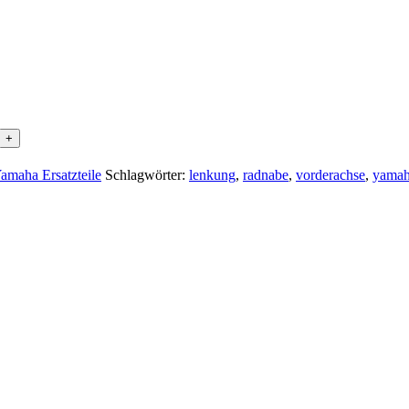
amaha Ersatzteile
Schlagwörter:
lenkung
,
radnabe
,
vorderachse
,
yama