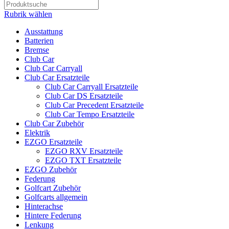
Rubrik wählen
Ausstattung
Batterien
Bremse
Club Car
Club Car Carryall
Club Car Ersatzteile
Club Car Carryall Ersatzteile
Club Car DS Ersatzteile
Club Car Precedent Ersatzteile
Club Car Tempo Ersatzteile
Club Car Zubehör
Elektrik
EZGO Ersatzteile
EZGO RXV Ersatzteile
EZGO TXT Ersatzteile
EZGO Zubehör
Federung
Golfcart Zubehör
Golfcarts allgemein
Hinterachse
Hintere Federung
Lenkung