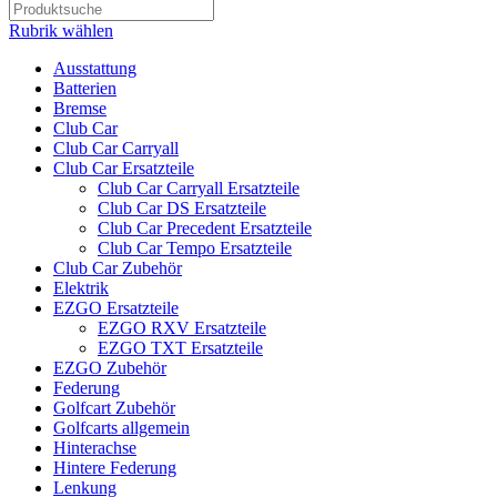
Rubrik wählen
Ausstattung
Batterien
Bremse
Club Car
Club Car Carryall
Club Car Ersatzteile
Club Car Carryall Ersatzteile
Club Car DS Ersatzteile
Club Car Precedent Ersatzteile
Club Car Tempo Ersatzteile
Club Car Zubehör
Elektrik
EZGO Ersatzteile
EZGO RXV Ersatzteile
EZGO TXT Ersatzteile
EZGO Zubehör
Federung
Golfcart Zubehör
Golfcarts allgemein
Hinterachse
Hintere Federung
Lenkung