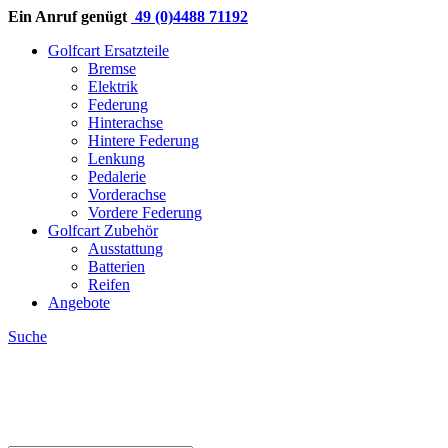
Ein Anruf genügt
49 (0)4488 71192
Golfcart Ersatzteile
Bremse
Elektrik
Federung
Hinterachse
Hintere Federung
Lenkung
Pedalerie
Vorderachse
Vordere Federung
Golfcart Zubehör
Ausstattung
Batterien
Reifen
Angebote
Suche