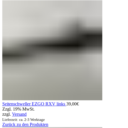
Seitenschweller EZGO RXV links
39,00
€
Zzgl. 19% MwSt.
zzgl.
Versand
Lieferzeit: ca. 2-3 Werktage
Zurück zu den Produkten