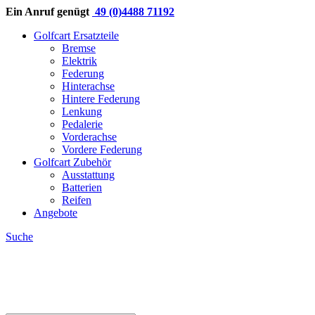
Ein Anruf genügt
49 (0)4488 71192
Golfcart Ersatzteile
Bremse
Elektrik
Federung
Hinterachse
Hintere Federung
Lenkung
Pedalerie
Vorderachse
Vordere Federung
Golfcart Zubehör
Ausstattung
Batterien
Reifen
Angebote
Suche