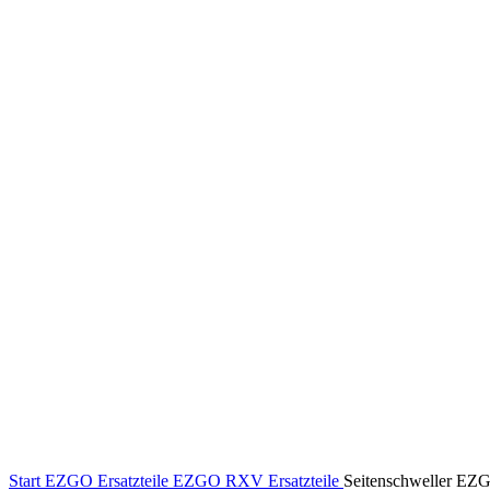
Klick zum Vergrößern
Start
EZGO Ersatzteile
EZGO RXV Ersatzteile
Seitenschweller EZ