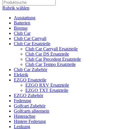
Rubrik wählen
Ausstattung
Batterien
Bremse
Club Car
Club Car Carryall
Club Car Ersatzteile
Club Car Carryall Ersatzteile
Club Car DS Ersatzteile
Club Car Precedent Ersatzteile
Club Car Tempo Ersatzteile
Club Car Zubehör
Elektrik
EZGO Ersatzteile
EZGO RXV Ersatzteile
EZGO TXT Ersatzteile
EZGO Zubehör
Federung
Golfcart Zubehör
Golfcarts allgemein
Hinterachse
Hintere Federung
Lenkung