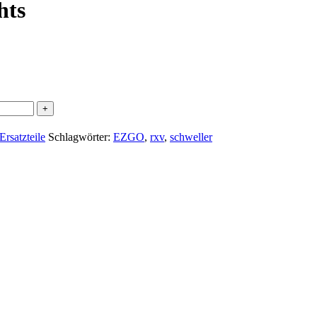
hts
satzteile
Schlagwörter:
EZGO
,
rxv
,
schweller