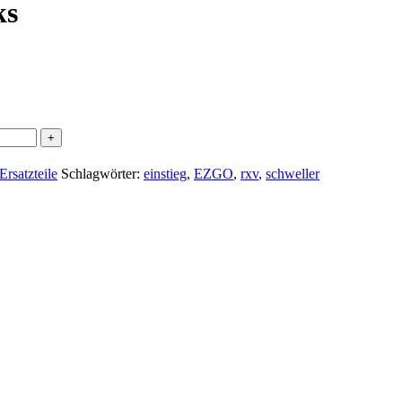
ks
satzteile
Schlagwörter:
einstieg
,
EZGO
,
rxv
,
schweller