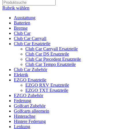
Rubrik wählen
Ausstattung
Batterien
Bremse
Club Car
Club Car Carryall
Club Car Ersatzteile
Club Car Carryall Ersatzteile
Club Car DS Ersatzteile
Club Car Precedent Ersatzteile
Club Car Tempo Ersatzteile
Club Car Zubehör
Elektrik
EZGO Ersatzteile
EZGO RXV Ersatzteile
EZGO TXT Ersatzteile
EZGO Zubehör
Federung
Golfcart Zubehör
Golfcarts allgemein
Hinterachse
Hintere Federung
Lenkung