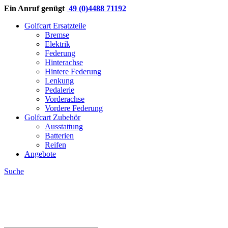
Ein Anruf genügt
49 (0)4488 71192
Golfcart Ersatzteile
Bremse
Elektrik
Federung
Hinterachse
Hintere Federung
Lenkung
Pedalerie
Vorderachse
Vordere Federung
Golfcart Zubehör
Ausstattung
Batterien
Reifen
Angebote
Suche