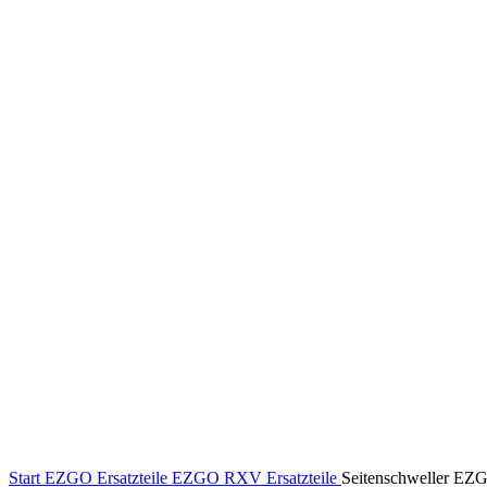
Klick zum Vergrößern
Start
EZGO Ersatzteile
EZGO RXV Ersatzteile
Seitenschweller EZ