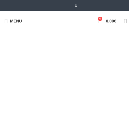
0
MENÜ
0,00
€