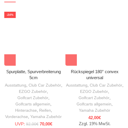
-24%
Spurplatte, Spurverbreiterung
Rückspiegel 180° convex
5cm
universal
Ausstattung
,
Club Car Zubehör
,
Ausstattung
,
Club Car Zubehör
,
EZGO Zubehör
,
EZGO Zubehör
,
Golfcart Zubehör
,
Golfcart Zubehör
,
Golfcarts allgemein
,
Golfcarts allgemein
,
Hinterachse
,
Reifen
,
Yamaha Zubehör
Vorderachse
,
Yamaha Zubehör
42,00
€
Zzgl. 19% MwSt.
UVP:
Ursprünglicher Preis war: 92,00€
70,00
€
Aktueller Preis ist: 70,00€.
92,00
€