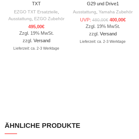
TXT
G29 und Drive1
EZGO TXT Ersatzteile
,
Ausstattung
,
Yamaha Zubehör
Ausstattung
,
EZGO Zubehör
UVP:
Ursprüngliche
400,00
€
Aktuel
480,00
€
Preis war:
Preis i
Zzgl. 19% MwSt.
495,00
€
480,00€
400,00
Zzgl. 19% MwSt.
zzgl.
Versand
zzgl.
Versand
Lieferzeit: ca. 2-3 Werktage
Lieferzeit: ca. 2-3 Werktage
ÄHNLICHE PRODUKTE