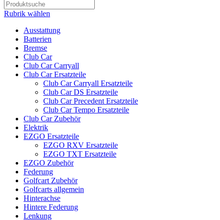
Rubrik wählen
Ausstattung
Batterien
Bremse
Club Car
Club Car Carryall
Club Car Ersatzteile
Club Car Carryall Ersatzteile
Club Car DS Ersatzteile
Club Car Precedent Ersatzteile
Club Car Tempo Ersatzteile
Club Car Zubehör
Elektrik
EZGO Ersatzteile
EZGO RXV Ersatzteile
EZGO TXT Ersatzteile
EZGO Zubehör
Federung
Golfcart Zubehör
Golfcarts allgemein
Hinterachse
Hintere Federung
Lenkung