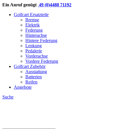
Ein Anruf genügt
49 (0)4488 71192
Golfcart Ersatzteile
Bremse
Elektrik
Federung
Hinterachse
Hintere Federung
Lenkung
Pedalerie
Vorderachse
Vordere Federung
Golfcart Zubehör
Ausstattung
Batterien
Reifen
Angebote
Suche