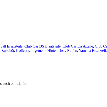
all Ersatzteile
,
Club Car DS Ersatzteile
,
Club Car Ersatzteile
,
Club Ca
t Zubehör
,
Golfcarts allgemein
,
Hinterachse
,
Reifen
,
Yamaha Ersatzteil
s auch ohne Liftkit.