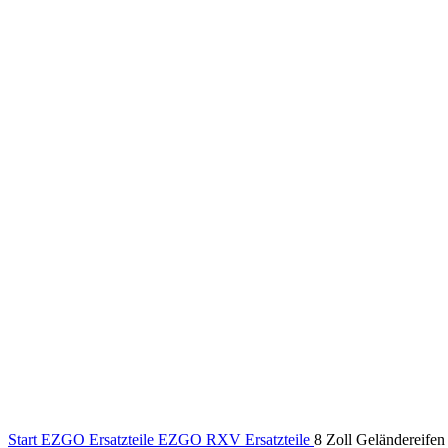
Klick zum Vergrößern
Start
EZGO Ersatzteile
EZGO RXV Ersatzteile
8 Zoll Geländereifen